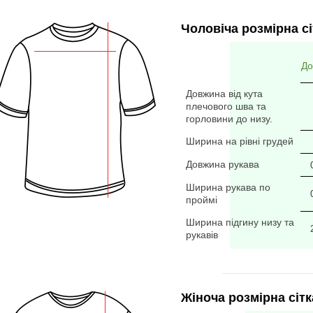
Чоловіча розмірна сі
До
Довжина від кута
плечового шва та
горловини до низу.
Ширина на рівні грудей
Довжина рукава
Ширина рукава по
проймі
Ширина підгину низу та
рукавів
Жіноча розмірна сітк