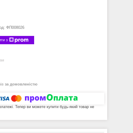
од:
ФП008026
ти з
рам
нів
за домовленістю
 платежі. Тепер ви можете купити будь-який товар не