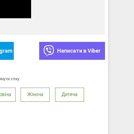
egram
Написати в Viber
нути сітку
овіча
Жіноча
Дитяча