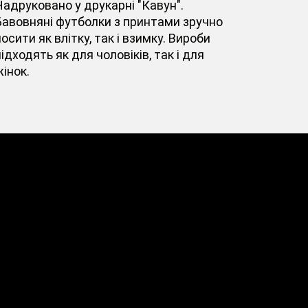
Надруковано у друкарні "Кавун".
Бавовняні футболки з принтами зручно
осити як влітку, так і взимку. Вироби
ідходять як для чоловіків, так і для
інок.