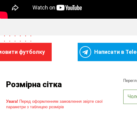
мовити футболку
Написати в Tel
Перегля
Розмірна сітка
Чол
Увага!
Перед оформленням замовлення звірте свої
параметри з таблицею розмірів