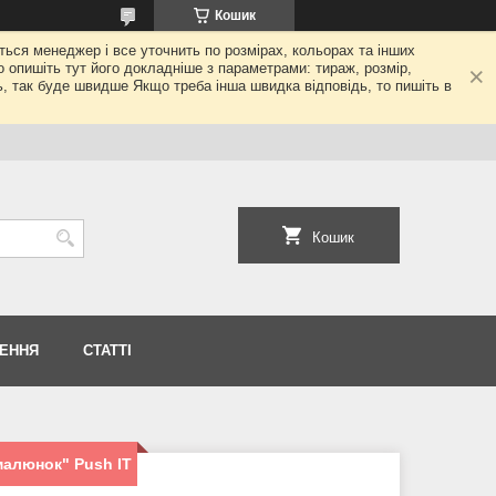
Кошик
еться менеджер і все уточнить по розмірах, кольорах та інших
то опишіть тут його докладніше з параметрами: тираж, розмір,
ь, так буде швидше Якщо треба інша швидка відповідь, то пишіть в
Кошик
НЕННЯ
СТАТТІ
малюнок" Push IT