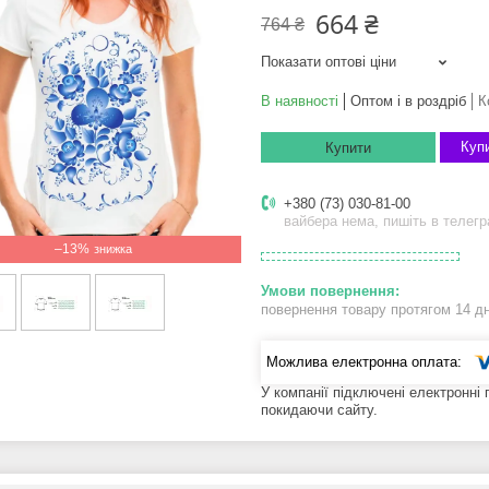
664 ₴
764 ₴
Показати оптові ціни
В наявності
Оптом і в роздріб
К
Купи
Купити
+380 (73) 030-81-00
вайбера нема, пишіть в телег
–13%
повернення товару протягом 14 д
У компанії підключені електронні
покидаючи сайту.