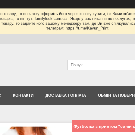
по товару, то спочатку оформіть його через кнопку купити, і з Вами зв'яж
оварів, то він тут: familylook.com.ua - Якщо у вас питання по послугах, 
му товару, то задайте його вашому менеджеру там, де Ви вже спілкувалис
телеграм: https://t.me/Kavun_Print
С
КОНТАКТИ
ДОСТАВКА І ОПЛАТА
ОБМІН ТА ПОВЕР
Футболка з принтом "синій 