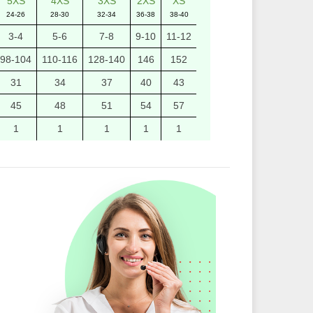
5XS
4XS
3XS
2XS
XS
24-26
28-30
32-34
36-38
38-40
3-4
5-6
7-8
9-10
11-12
98-104
110-116
128-140
146
152
31
34
37
40
43
45
48
51
54
57
1
1
1
1
1