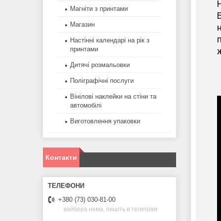
Магніти з принтами
Магазин
н
п
Настінні календарі на рік з
принтами
ж
Дитячі розмальовки
Поліграфічні послуги
Вінілові наклейки на стіни та
автомобілі
Виготовлення упаковки
Контакти
+380 (73) 030-81-00
вайбера нема, пишіть в телеграм