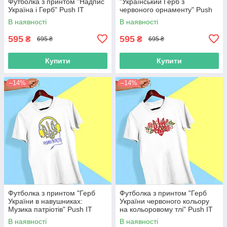
Футболка з принтом "Надпис
"Український Герб з
Україна і Герб" Push IT
червоного орнаменту" Push
IT
В наявності
В наявності
595
595
₴
₴
695 ₴
695 ₴
Купити
Купити
–14%
–14%
Футболка з принтом "Герб
Футболка з принтом "Герб
України в навушниках:
України червоного кольору
Музика патріотів" Push IT
на кольоровому тлі" Push IT
В наявності
В наявності