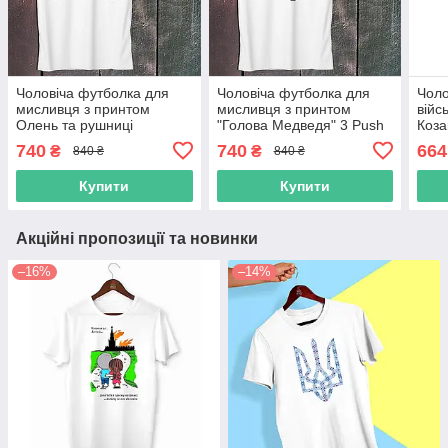
Чоловіча футболка для
Чоловіча футболка для
Чоло
мисливця з принтом
мисливця з принтом
війс
Олень та рушниці
"Голова Медведя" 3 Push
Коза
"Hunting" Push IT S, Білий
IT S, Білий
Push
740
740
664
₴
₴
840 ₴
840 ₴
Купити
Купити
Акційні пропозиції та новинки
–16%
–14%