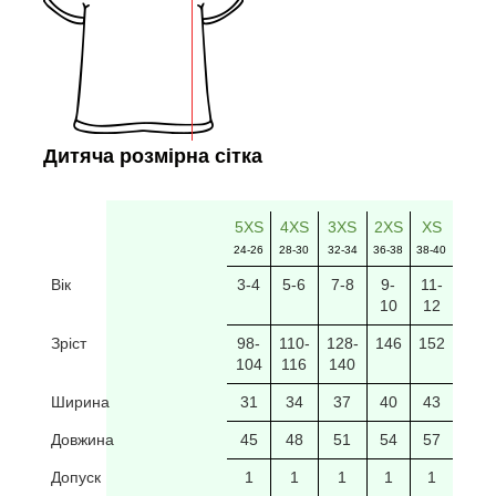
Дитяча розмірна сітка
5XS
4XS
3XS
2XS
XS
24-26
28-30
32-34
36-38
38-40
Вік
3-4
5-6
7-8
9-
11-
10
12
Зріст
98-
110-
128-
146
152
104
116
140
Ширина
31
34
37
40
43
Довжина
45
48
51
54
57
Допуск
1
1
1
1
1