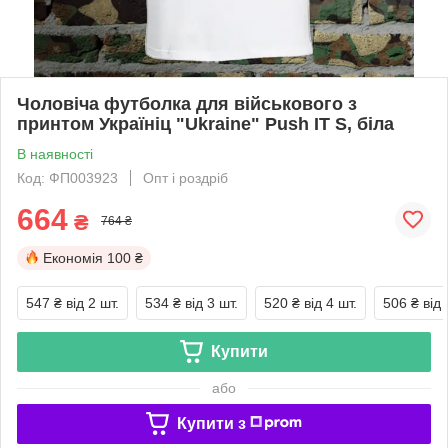
Чоловіча футболка для військового з
принтом Україніц "Ukraine" Push IT S, біла
В наявності
Код: ФП003923
Опт і роздріб
664
₴
764 ₴
Економія
100 ₴
547 ₴
від 2 шт.
534 ₴
від 3 шт.
520 ₴
від 4 шт.
506 ₴
від 
Купити
або
Купити з