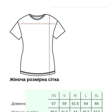
Жіноча розмірна сітка
XS
S
M
L
XL
2XL
Довжина
57
59
61.5
64
66
69
Ширина на рівні
39.5
41.5
44
45.5
47.5
49.5