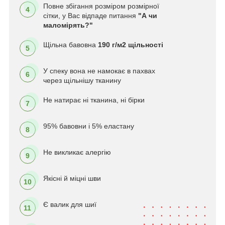
Повне збігання розміром розмірної
4
сітки, у Вас відпаде питання
"А чи
маломірять?"
Щільна бавовна
190 г/м2 щільності
5
У спеку вона не намокає в пахвах
6
через щільнішу тканину
Не натирає ні тканина, ні бірки
7
95% бавовни і 5% еластану
8
Не викликає алергію
9
Якісні й міцні шви
10
Є валик для шиї
11