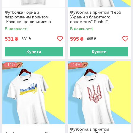
Футболка чорна з
Футболка з принтом "Герб
патріотичним принтом
України з блакитного
"Кохання це дивитися в
орнаменту" Push IT
одному напрямку" Push IT
В наявності
В наявності
531
595
₴
₴
631 ₴
695 ₴
Купити
Купити
–14%
–14%
Футболка з принтом