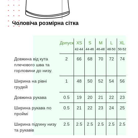
Чоловіча розмірна сітка
Допуск
XS
S
M
L
XL
2XL
42-44
44-46
46-48
48-50
50-52
52-54
Довжина від кута
2
66
68
70
72
74
76
плечового шва та
горловини до низу.
Ширина на рівні
1
48
50
52
54
56
58
грудей
Довжина рукава
0.5
19
20
21
22
23
24
Ширина рукава по
0.5
21
22
23
24
25
26
проймі
Ширина підгину низу
2.5
2.5
2.5
2.5
2.5
2.5
2.5
та рукавів