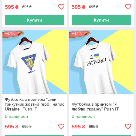
595
595
₴
₴
695 ₴
695 ₴
Купити
Купити
–14%
–14%
Футболка з принтом "сіній
трикутник жовтий герб і напис
Футболка з принтом "Я
Ukraine" Push IT
люблю Україну" Push IT
В наявності
В наявності
595
595
₴
₴
695 ₴
695 ₴