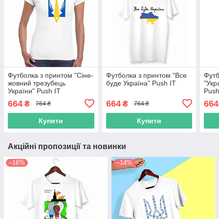
Футболка з принтом "Сіне-
Футболка з принтом "Все
Футб
жовний трезубець
буде Україна" Push IT
"Укр
України" Push IT
Push
664
664
664
₴
₴
764 ₴
764 ₴
Купити
Купити
Акційні пропозиції та новинки
–16%
–14%