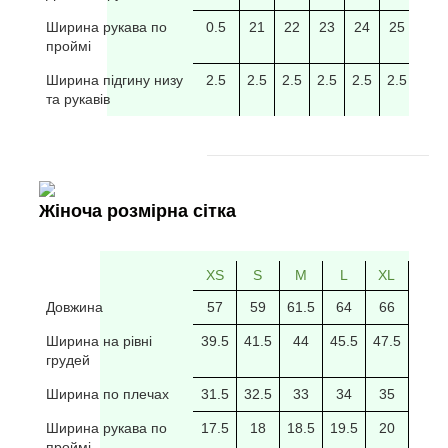
Ширина рукава по
0.5
21
22
23
24
25
26
проймі
Ширина підгину низу
2.5
2.5
2.5
2.5
2.5
2.5
2.5
та рукавів
Жіноча розмірна сітка
XS
S
M
L
XL
2XL
Довжина
57
59
61.5
64
66
69
Ширина на рівні
39.5
41.5
44
45.5
47.5
49.5
грудей
Ширина по плечах
31.5
32.5
33
34
35
35.5
Ширина рукава по
17.5
18
18.5
19.5
20
20/5
проймі