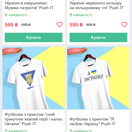
України в навушниках:
України червоного кольору
Музика патріотів" Push IT
на кольоровому тлі" Push IT
В наявності
В наявності
595
595
₴
₴
695 ₴
695 ₴
Купити
Купити
–14%
–14%
Футболка з принтом "сіній
трикутник жовтий герб і напис
Футболка з принтом "Я
Ukraine" Push IT
люблю Україну" Push IT
В наявності
В наявності