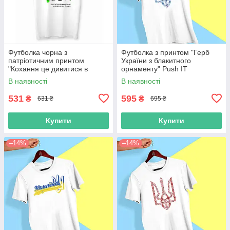
Футболка чорна з
Футболка з принтом "Герб
патріотичним принтом
України з блакитного
"Кохання це дивитися в
орнаменту" Push IT
одному напрямку" Push IT
В наявності
В наявності
531
595
₴
₴
631 ₴
695 ₴
Купити
Купити
–14%
–14%