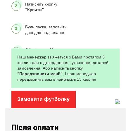
Натисніть кнопку
2
“Купити”
Будь ласка, заповніть
3
дані для надсилання
Оберіть спосіб сплати
4
Наш менеджер зв'яжеться з Вами протягом 5
хвилин для підтвердження і уточнення деталей
замовлення. Або натисніть кнопку
Натисніть кнопку
5
“Передзвонити мені!"
, І наш менеджер
“Підтвердити
передзвонить вам в найближчі 13 хвилин
замовлення..."
Замовити футболку
Після оплати