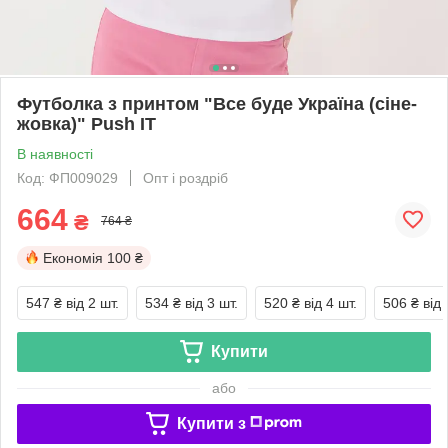
Футболка з принтом "Все буде Україна (сіне-
жовка)" Push IT
В наявності
Код: ФП009029
Опт і роздріб
664
₴
764 ₴
Економія
100 ₴
547 ₴
від 2 шт.
534 ₴
від 3 шт.
520 ₴
від 4 шт.
506 ₴
від 
Купити
або
Купити з