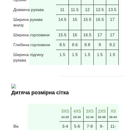
Довжина рукава
11
11.5
12
12.5
13.5
14
Ширина рукава
14.5
15
15.5
16.5
17
17.5
внизу
Ширина горловини
15.5
16
16.5
17
17
17.5
Глибина горловини
8.5
8.6
8.8
9
9.2
9.4
Ширина підгину
1.5
1.5
1.5
1.5
1.5
рукава
Дитяча розмірна сітка
5XS
4XS
3XS
2XS
XS
24-26
28-30
32-34
36-38
38-40
Вік
3-4
5-6
7-8
9-
11-