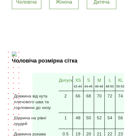
Чоловіча
Жіноча
Дитяча
Чоловіча розмірна сітка
Допуск
XS
S
M
L
XL
2XL
42-44
44-46
46-48
48-50
50-52
52-54
Довжина від кута
2
66
68
70
72
74
76
плечового шва та
горловини до низу.
Ширина на рівні
1
48
50
52
54
56
58
грудей
Довжина рукава
0.5
19
20
21
22
23
24