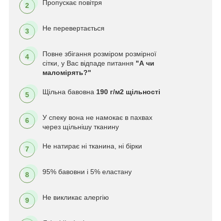
Пропускає повітря
2
Не перевертається
3
Повне збігання розміром розмірної
4
сітки, у Вас відпаде питання
"А чи
маломірять?"
Щільна бавовна
190 г/м2 щільності
5
У спеку вона не намокає в пахвах
6
через щільнішу тканину
Не натирає ні тканина, ні бірки
7
95% бавовни і 5% еластану
8
Не викликає алергію
9