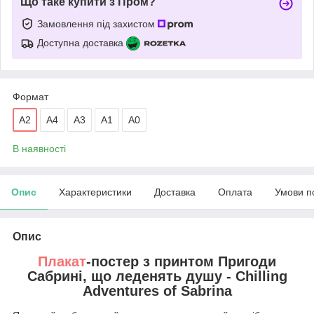
Що таке купити з Пром?
Замовлення під захистом
Доступна доставка
Формат
A2
А4
А3
A1
А0
В наявності
Опис
Характеристики
Доставка
Оплата
Умови п
Опис
Плакат
-постер з принтом Пригоди
Сабрині, що леденять душу - Chilling
Adventures of Sabrina