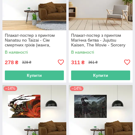
Плакат-постер з принтом
Плакат-постер з принтом
Nanatsu no Taizai - Сім
Магічна битва - Jujutsu
смертних гріхів (манга,
Kaisen, The Movie - Sorcery
аніме)
Fight - Оккоцу Юта - Ріка
В наявності
В наявності
Орімото 11
278
311
₴
₴
328 ₴
361 ₴
Купити
Купити
–14%
–14%