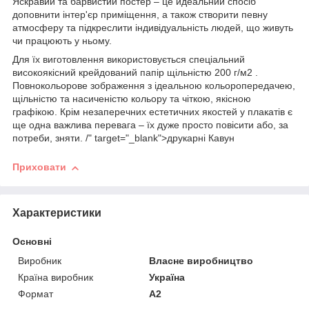
Яскравий та барвистий постер – це идеальний спосіб
доповнити інтер'єр приміщення, а також створити певну
атмосферу та підкреслити індивідуальність людей, що живуть
чи працюють у ньому.
Для їх виготовлення використовується спеціальний
високоякісний крейдований папір щільністю 200 г/м2 .
Повнокольорове зображення з ідеальною кольоропередачею,
щільністю та насиченістю кольору та чіткою, якісною
графікою. Крім незаперечних естетичних якостей у плакатів є
ще одна важлива перевага – їх дуже просто повісити або, за
потреби, зняти. /" target="_blank">друкарні Кавун
Приховати
Характеристики
Основні
Виробник
Власне виробництво
Країна виробник
Україна
Формат
A2