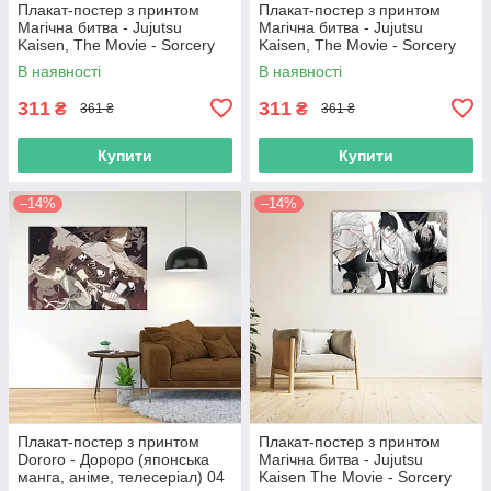
Плакат-постер з принтом
Плакат-постер з принтом
Магічна битва - Jujutsu
Магічна битва - Jujutsu
Kaisen, The Movie - Sorcery
Kaisen, The Movie - Sorcery
Fight - Оккоцу Юта - Ріка
Fight - Оккоцу Юта - Ріка
В наявності
В наявності
Орімото 6
Орімото 10
311
311
₴
₴
361 ₴
361 ₴
Купити
Купити
–14%
–14%
Плакат-постер з принтом
Плакат-постер з принтом
Dororo - Дороро (японська
Магічна битва - Jujutsu
манга, аніме, телесеріал) 04
Kaisen The Movie - Sorcery