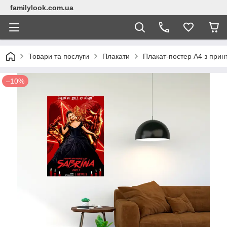
familylook.com.ua
Товари та послуги
Плакати
Плакат-постер А4 з принт
–10%