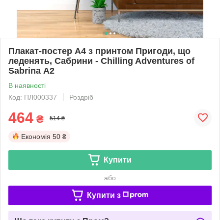
Плакат-постер А4 з принтом Пригоди, що
леденять, Сабрини - Chilling Adventures of
Sabrina А2
В наявності
Код: ПЛ000337
Роздріб
464
₴
514 ₴
Економія
50 ₴
Купити
або
Купити з