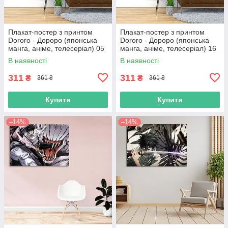
Плакат-постер з принтом
Плакат-постер з принтом
Dororo - Дороро (японська
Dororo - Дороро (японська
манга, аніме, телесеріал) 05
манга, аніме, телесеріал) 16
В наявності
В наявності
311
311
₴
₴
361 ₴
361 ₴
Купити
Купити
–14%
–14%