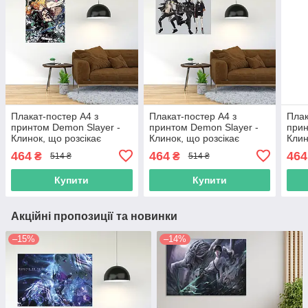
Плакат-постер А4 з
Плакат-постер А4 з
Плак
принтом Demon Slayer -
принтом Demon Slayer -
прин
Клинок, що розсікає
Клинок, що розсікає
Клин
демонів 9 А2
демонів 10 А2
демо
464
464
464
₴
₴
514 ₴
514 ₴
Купити
Купити
Акційні пропозиції та новинки
–15%
–14%