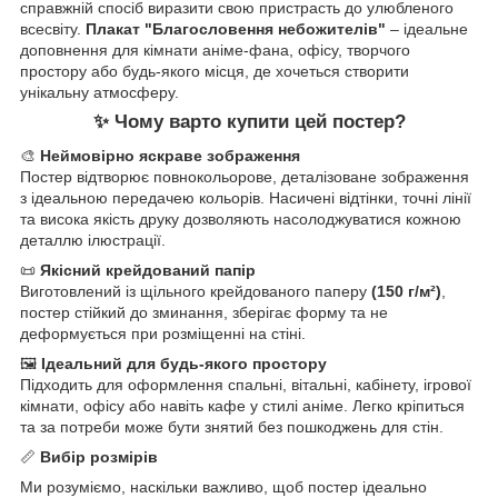
справжній спосіб виразити свою пристрасть до улюбленого
всесвіту.
Плакат "Благословення небожителів"
– ідеальне
доповнення для кімнати аніме-фана, офісу, творчого
простору або будь-якого місця, де хочеться створити
унікальну атмосферу.
✨
Чому варто купити цей постер?
🎨
Неймовірно яскраве зображення
Постер відтворює повнокольорове, деталізоване зображення
з ідеальною передачею кольорів. Насичені відтінки, точні лінії
та висока якість друку дозволяють насолоджуватися кожною
деталлю ілюстрації.
📜
Якісний крейдований папір
Виготовлений із щільного крейдованого паперу
(150 г/м²)
,
постер стійкий до зминання, зберігає форму та не
деформується при розміщенні на стіні.
🖼
Ідеальний для будь-якого простору
Підходить для оформлення спальні, вітальні, кабінету, ігрової
кімнати, офісу або навіть кафе у стилі аніме. Легко кріпиться
та за потреби може бути знятий без пошкоджень для стін.
📏
Вибір розмірів
Ми розуміємо, наскільки важливо, щоб постер ідеально