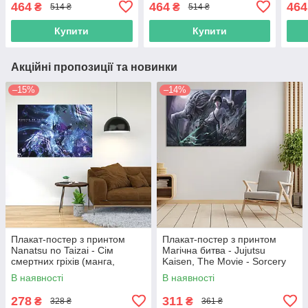
464
464
464
₴
₴
514 ₴
514 ₴
Купити
Купити
Акційні пропозиції та новинки
–15%
–14%
Плакат-постер з принтом
Плакат-постер з принтом
Nanatsu no Taizai - Сім
Магічна битва - Jujutsu
смертних гріхів (манга,
Kaisen, The Movie - Sorcery
аніме)
Fight - Оккоцу Юта - Ріка
В наявності
В наявності
Орімото 11
278
311
₴
₴
328 ₴
361 ₴