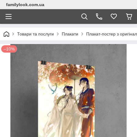
familylook.com.ua
Товари та послуги
Плакати
Плакат-постер з оригіна
–10%