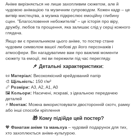
Аніме вирізняється не лише захопливим сюжетом, але й
чудовою анімацією та музичним супроводом. Кожен кадр – це
витвір мистецтва, а музика підкреслює емоційну глибину
сцен. "Благословення небожителів" – це історія про віру,
дружбу, любов та прощення, яка залишає слід у серці кожного
глядача.
Якщо ви є прихильником цього аніме, то постер стане
чудовим символом вашої любові до його персонажів і
атмосфери. Він нагадуватиме вам про важливі моменти
сюжету та емоції, які ви пережили під час перегляду.
📌
Детальні характеристики:
📜
Матеріал:
Високоякісний крейдований папір
🎨
Щільність:
150 г/м²
📏
Розміри:
A3, A2, A1, A0
🖼
Кольори:
Насичені, яскраві, з ідеальною передачею
деталей
⚡
Монтаж:
Можна використовувати двосторонній скотч, рамку
або інші способи кріплення
🎁
Кому підійде цей постер?
💖
Фанатам аніме та маньхуа
– чудовий подарунок для тих,
хто захоплюється аніме-культурою.