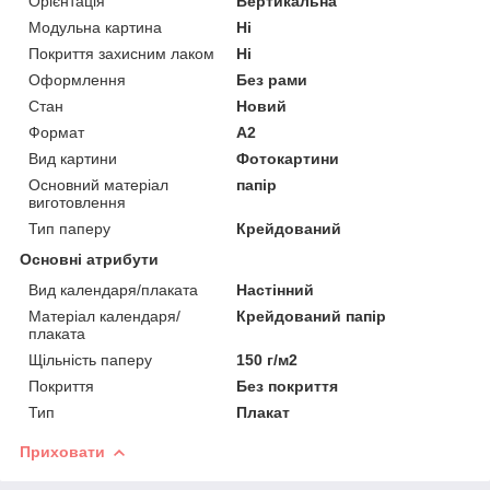
Орієнтація
Вертикальна
Модульна картина
Ні
Покриття захисним лаком
Ні
Оформлення
Без рами
Стан
Новий
Формат
A2
Вид картини
Фотокартини
Основний матеріал
папір
виготовлення
Тип паперу
Крейдований
Основні атрибути
Вид календаря/плаката
Настінний
Матеріал календаря/
Крейдований папір
плаката
Щільність паперу
150 г/м2
Покриття
Без покриття
Тип
Плакат
Приховати