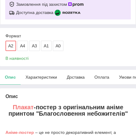
Замовлення під захистом
Доступна доставка
Формат
A2
А4
А3
A1
А0
В наявності
Опис
Характеристики
Доставка
Оплата
Умови п
Опис
Плакат
-постер з оригінальним аніме
принтом
"Благословення небожителів"
Аніме-постер
– це не просто декоративний елемент, а