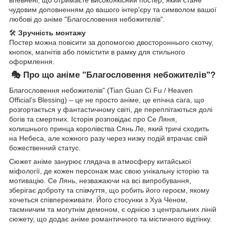
впевнені, що отримаєте високоякісний постер, який стане
чудовим доповненням до вашого інтер'єру та символом вашої
любові до аніме "Благословення небожителів".
🛠
Зручність монтажу
Постер можна повісити за допомогою двостороннього скотчу,
кнопок, магнітів або помістити в рамку для стильного
оформлення.
🎭
Про що аніме "Благословення небожителів"?
Благословення небожителів" (Tian Guan Ci Fu / Heaven
Official’s Blessing) – це не просто аніме, це епічна сага, що
розгортається у фантастичному світі, де переплітаються долі
богів та смертних. Історія розповідає про Се Ляня,
колишнього принца королівства Сянь Ле, який тричі сходить
на Небеса, але кожного разу через низку подій втрачає свій
божественний статус.
Сюжет аніме занурює глядача в атмосферу китайської
міфології, де кожен персонаж має свою унікальну історію та
мотивацію. Се Лянь, незважаючи на всі випробування,
зберігає доброту та співчуття, що робить його героєм, якому
хочеться співпереживати. Його стосунки з Хуа Ченом,
таємничим та могутнім демоном, є однією з центральних ліній
сюжету, що додає аніме романтичного та містичного відтінку.