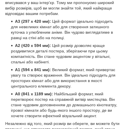
вписувався у ваш інтер'єр. Тому ми пропонуємо широкий
вибір розмірів, щоб ви могли знайти той, який найкраще
відповідає вашим потребам.
A3 (297 x 420 мм):
Цей формат ідеально підходить
для невеликих кімнат або для створення затишного
куточка з улюбленим аніме. Він чудово виглядатиме в
рамці на стіні або на полиці.
A2 (420 x 594 мм):
Цей розмір дозволяє краще
роздивитися деталі постера, зберігаючи при цьому
компактність. Він стане чудовим акцентом у вітальні,
спальні або кабінеті.
A1 (594 x 841 мм):
Великий формат, який привертає
увагу та створює враження. Він ідеально підходить для
просторих кімнат або для використання в якості
центрального елемента декору.
A0 (841 x 1189 мм):
Найбільший формат, який
перетворює постер на справжній витвір мистецтва. Він
стане чудовим доповненням до домашнього кінотеатру,
ігрової кімнати або будь-якого іншого простору, де ви
хочете створити ефектний візуальний акцент.
Незалежно від того, який розмір ви оберете, ви можете бути