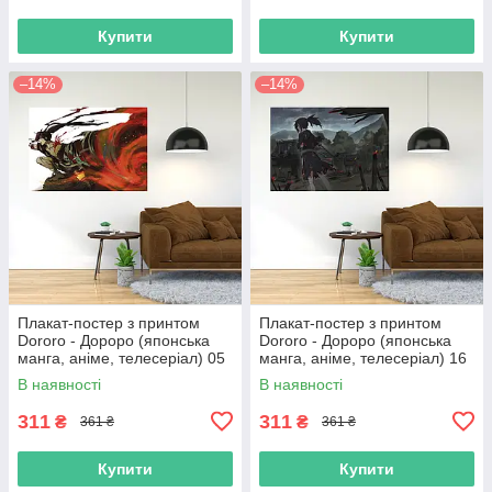
Купити
Купити
–14%
–14%
Плакат-постер з принтом
Плакат-постер з принтом
Dororo - Дороро (японська
Dororo - Дороро (японська
манга, аніме, телесеріал) 05
манга, аніме, телесеріал) 16
В наявності
В наявності
311
311
₴
₴
361 ₴
361 ₴
Купити
Купити