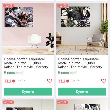
–14%
–14%
Плакат-постер з принтом
Плакат-постер з принтом
Магічна битва - Jujutsu
Магічна битва - Jujutsu
Kaisen, The Movie - Sorcery
Kaisen, The Movie - Sorcery
Fight - Оккоцу Юта - Ріка
Fight - Оккоцу Юта - Ріка
В наявності
В наявності
Орімото 6
Орімото 10
311
311
₴
₴
361 ₴
361 ₴
Купити
Купити
–14%
–14%