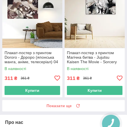
Плакат-постер з принтом
Плакат-постер з принтом
Dororo - Дороро (японська
Магічна битва - Jujutsu
манга, аніме, телесеріал) 04
Kaisen The Movie - Sorcery
Fight - Оккоцу Юта - Інумакі
В наявності
В наявності
Тоге - Панда - Зенін
311
311
₴
₴
361 ₴
361 ₴
Купити
Купити
Показати ще
Про нас