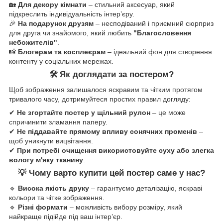
🏡
Для декору кімнати
– стильний аксесуар, який
підкреслить індивідуальність інтер’єру.
🎉
На подарунок друзям
– несподіваний і приємний сюрприз
для друга чи знайомого, який любить
"Благословення
небожителів"
.
📸
Блогерам та косплеєрам
– ідеальний фон для створення
контенту у соціальних мережах.
🛠
Як доглядати за постером?
Щоб зображення залишалося яскравим та чітким протягом
тривалого часу, дотримуйтеся простих правил догляду:
✔
Не згортайте постер у щільний рулон
– це може
спричинити зламання паперу.
✔
Не піддавайте прямому впливу сонячних променів
–
щоб уникнути вицвітання.
✔
При потребі очищення використовуйте суху або злегка
вологу м'яку тканину
.
💡
Чому варто купити цей постер саме у нас?
🔹
Висока якість друку
– гарантуємо деталізацію, яскраві
кольори та чітке зображення.
🔹
Різні формати
– можливість вибору розміру, який
найкраще підійде під ваш інтер’єр.