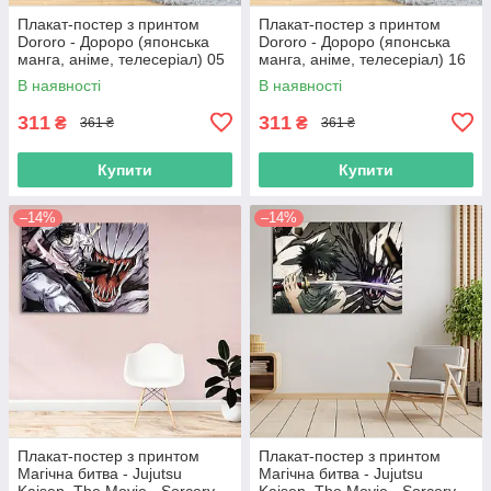
Плакат-постер з принтом
Плакат-постер з принтом
Dororo - Дороро (японська
Dororo - Дороро (японська
манга, аніме, телесеріал) 05
манга, аніме, телесеріал) 16
В наявності
В наявності
311
311
₴
₴
361 ₴
361 ₴
Купити
Купити
–14%
–14%
Плакат-постер з принтом
Плакат-постер з принтом
Магічна битва - Jujutsu
Магічна битва - Jujutsu
Kaisen, The Movie - Sorcery
Kaisen, The Movie - Sorcery