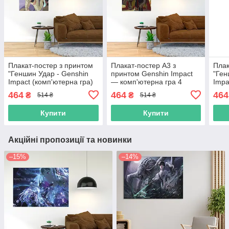
Плакат-постер з принтом
Плакат-постер А3 з
Плак
"Геншин Удар - Genshin
принтом Genshin Impact
"Ген
Impact (комп'ютерна гра)
— комп'ютерна гра 4
Impa
2" А2
3" А
464
464
464
₴
₴
514 ₴
514 ₴
Купити
Купити
Акційні пропозиції та новинки
–15%
–14%