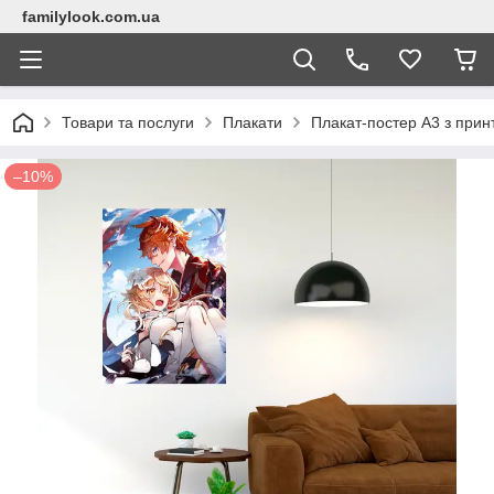
familylook.com.ua
Товари та послуги
Плакати
Плакат-постер А3 з прин
–10%