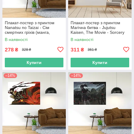
Плакат-постер з принтом
Плакат-постер з принтом
Nanatsu no Taizai - Сім
Магічна битва - Jujutsu
смертних гріхів (манга,
Kaisen, The Movie - Sorcery
аніме)
Fight - Оккоцу Юта - Ріка
В наявності
В наявності
Орімото 11
278
311
₴
₴
328 ₴
361 ₴
Купити
Купити
–14%
–14%