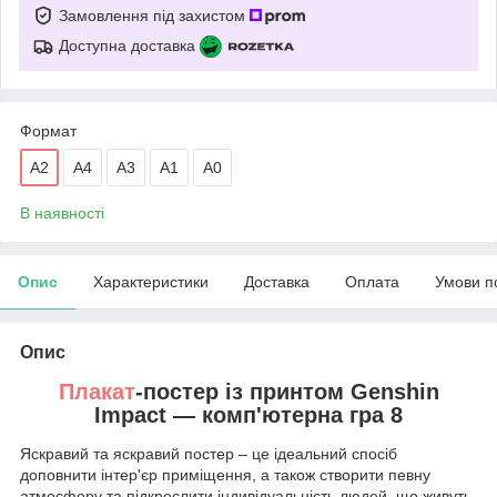
Замовлення під захистом
Доступна доставка
Формат
A2
А4
А3
A1
А0
В наявності
Опис
Характеристики
Доставка
Оплата
Умови п
Опис
Плакат
-постер із принтом Genshin
Impact — комп'ютерна гра 8
Яскравий та яскравий постер – це ідеальний спосіб
доповнити інтер'єр приміщення, а також створити певну
атмосферу та підкреслити індивідуальність людей, що живуть