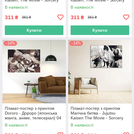
Fight - Оккоцу Юта - Ріка
Fight - Оккоцу Юта - Ріка
В наявності
В наявності
Орімото 6
Орімото 10
311
311
₴
₴
361 ₴
361 ₴
Купити
Купити
–14%
–14%
Плакат-постер з принтом
Плакат-постер з принтом
Dororo - Дороро (японська
Магічна битва - Jujutsu
манга, аніме, телесеріал) 04
Kaisen The Movie - Sorcery
Fight - Оккоцу Юта - Інумакі
В наявності
В наявності
Тоге - Панда - Зенін