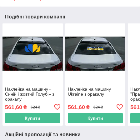
Подібні товари компанії
Наклейка на машину «
Наклейка на машину
Накл
Синій і жовтий Голубі» з
Ukraine з оракалу
"Пра
оракалу
орак
561,60
561,60
561
₴
₴
624 ₴
624 ₴
Купити
Купити
Акційні пропозиції та новинки