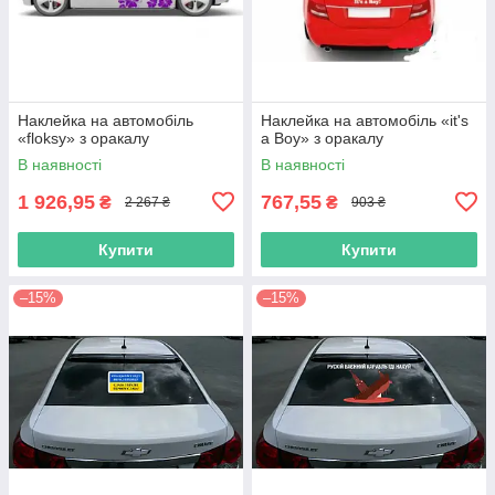
Наклейка на автомобіль
Наклейка на автомобіль «it's
«floksy» з оракалу
a Boy» з оракалу
В наявності
В наявності
1 926,95
767,55
₴
₴
2 267 ₴
903 ₴
Купити
Купити
–15%
–15%