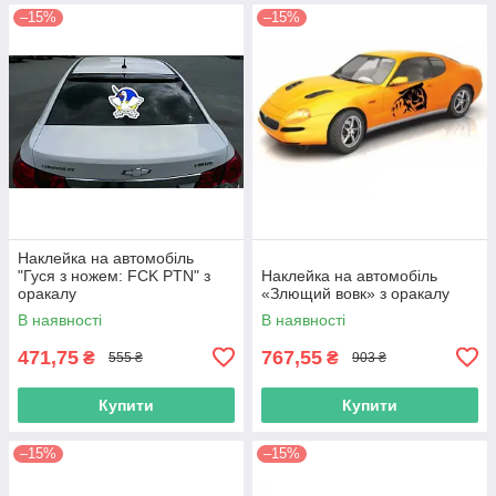
–15%
–15%
Наклейка на автомобіль
"Гуся з ножем: FCK PTN" з
Наклейка на автомобіль
оракалу
«Злющий вовк» з оракалу
В наявності
В наявності
471,75
767,55
₴
₴
555 ₴
903 ₴
Купити
Купити
–15%
–15%