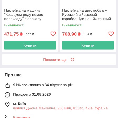
Наклейка на машину
Наклейка на автомобіль «
"Козацком роду немає
Русський військовий
перекладу" з оракалу
корабель іди на...й» тонший
корабель з оракалу
В наявності
В наявності
471,75
708,90
₴
₴
555 ₴
834 ₴
Купити
Купити
Показати ще
Про нас
91% позитивних з 34 відгуків за рік
Працює з 31.08.2020
м. Київ
вулиця Джона Маккейна, 26, Київ, 01133, Київ, Україна
Контакти