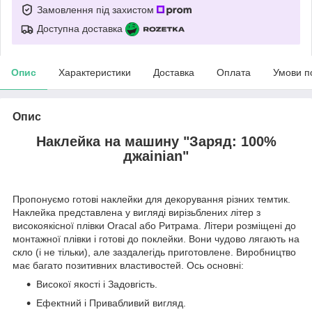
Замовлення під захистом
Доступна доставка
Опис
Характеристики
Доставка
Оплата
Умови п
Опис
Наклейка на машину "Заряд: 100%
джаinian"
Пропонуємо готові наклейки для декорування різних темтик.
Наклейка представлена у вигляді вирізьблених літер з
високоякісної плівки Oracal або Ритрама. Літери розміщені до
монтажної плівки і готові до поклейки. Вони чудово лягають на
скло (і не тільки), але заздалегідь приготовлене. Виробництво
має багато позитивних властивостей. Ось основні:
Високої якості і Задовгість.
Ефектний і Привабливий вигляд.