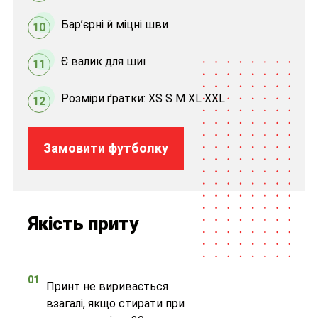
Бар’єрні й міцні шви
10
Є валик для шиї
11
Розміри ґратки: XS S M XL XXL
12
Замовити футболку
Якість приту
01
Принт не виривається
взагалі, якщо стирати при