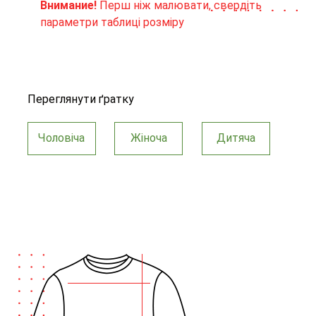
Внимание!
Перш ніж малювати, свердіть
параметри таблиці розміру
Переглянути ґратку
Чоловіча
Жіноча
Дитяча