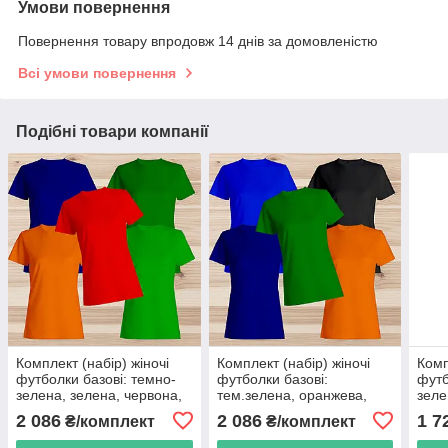
Умови повернення
Повернення товару впродовж 14 днів за домовленістю
Всі умови повернення
Подібні товари компанії
Комплект (набір) жіночі
Комплект (набір) жіночі
Комп
футболки базові: темно-
футболки базові:
футб
зелена, зелена, червона,
тем.зелена, оранжева,
зеле
оранжева, темно-синя
чорна, синя, темно-синя.
оран
2 086
2 086
1 7
₴/комплект
₴/комплект
Під друк