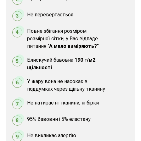
Не перевертається
3
Повне збігання розміром
4
розмірної сітки, у Вас відпаде
питання
"А мало виміряють?"
Блискучий бавовна
190 г/м2
5
щільності
У жару вона не насокає в
6
поддумках через щільну тканину
Не натирає ні тканини, ні бірки
7
95% бавовни і 5% еластану
8
Не викликає алергію
9