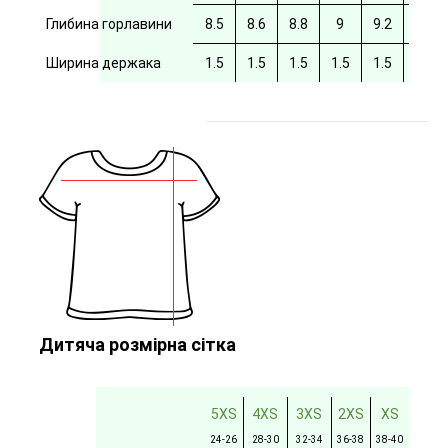
Глибина горлавини
8.5
8.6
8.8
9
9.2
9.4
Ширина держака
1.5
1.5
1.5
1.5
1.5
Дитяча розмірна сітка
5XS
4XS
3XS
2XS
XS
24-26
28-30
32-34
36-38
38-40