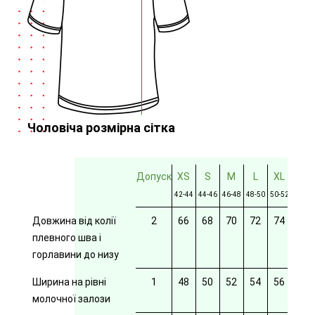
Чоловіча розмірна сітка
Допуск
XS
S
M
L
XL
2XL
42-44
44-46
46-48
48-50
50-52
52-54
Довжина від колії
2
66
68
70
72
74
76
плевного шва і
горлавини до низу
Ширина на рівні
1
48
50
52
54
56
58
молочної залози