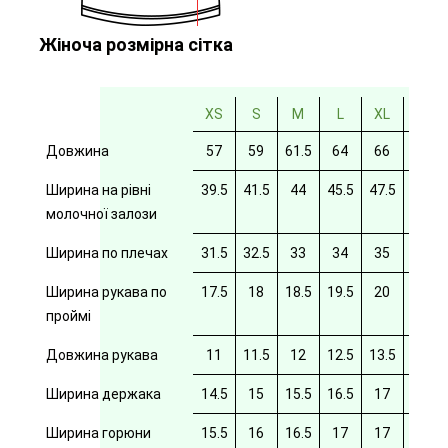
Жіноча розмірна сітка
XS
S
M
L
XL
2XL
Довжина
57
59
61.5
64
66
69
Ширина на рівні
39.5
41.5
44
45.5
47.5
49.5
молочної залози
Ширина по плечах
31.5
32.5
33
34
35
35.5
Ширина рукава по
17.5
18
18.5
19.5
20
20/5
проймі
Довжина рукава
11
11.5
12
12.5
13.5
14
Ширина держака
14.5
15
15.5
16.5
17
17.5
Ширина горюни
15.5
16
16.5
17
17
17.5