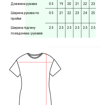
Довжина рукава
0.5
19
20
21
22
23
24
Ширина рукава по
0.5
21
22
23
24
25
26
проймі
Ширина підгину
2.5
2.5
2.5
2.5
2.5
2.5
2.5
псевдоніма і рукавів