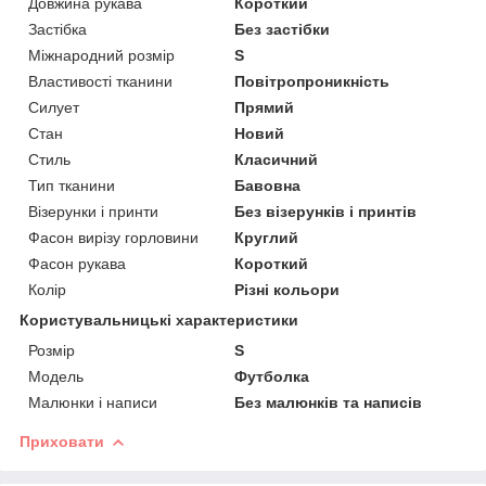
Довжина рукава
Короткий
Застібка
Без застібки
Міжнародний розмір
S
Властивості тканини
Повітропроникність
Силует
Прямий
Стан
Новий
Стиль
Класичний
Тип тканини
Бавовна
Візерунки і принти
Без візерунків і принтів
Фасон вирізу горловини
Круглий
Фасон рукава
Короткий
Колір
Різні кольори
Користувальницькі характеристики
Розмір
S
Модель
Футболка
Малюнки і написи
Без малюнків та написів
Приховати