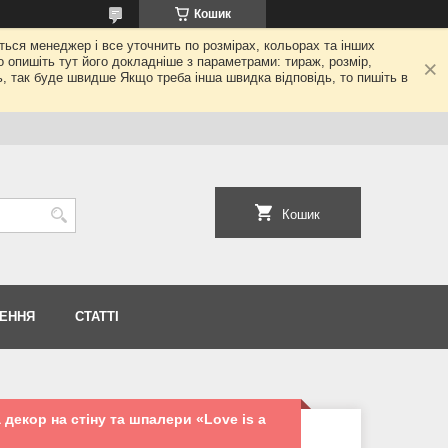
Кошик
еться менеджер і все уточнить по розмірах, кольорах та інших
то опишіть тут його докладніше з параметрами: тираж, розмір,
ь, так буде швидше Якщо треба інша швидка відповідь, то пишіть в
Кошик
НЕННЯ
СТАТТІ
 декор на стіну та шпалери «Love is a