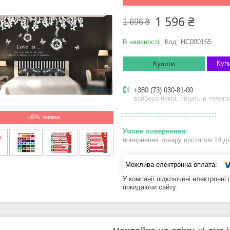
1 596 ₴
1 696 ₴
В наявності
Код:
НС000165
Купи
Купити
+380 (73) 030-81-00
вайбера нема, пишіть в телег
–6%
повернення товару протягом 14 д
У компанії підключені електронні
покидаючи сайту.