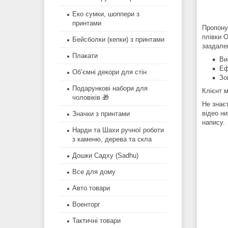
Еко сумки, шоппери з
принтами
Пропону
плівки O
Бейсболки (кепки) з принтами
заздале
Плакати
Ви
Еф
Об’ємні декори для стін
Зо
Подарункові набори для
Клієнт 
чоловіків 🎁
Не знаєт
відео ни
Значки з принтами
напису.
Нарди та Шахи ручної роботи
з каменю, дерева та скла
Дошки Садху (Sadhu)
Все для дому
Авто товари
Военторг
Тактичні товари