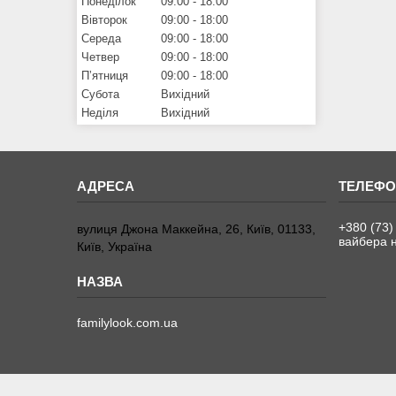
Понеділок
09:00
18:00
Вівторок
09:00
18:00
Середа
09:00
18:00
Четвер
09:00
18:00
Пʼятниця
09:00
18:00
Субота
Вихідний
Неділя
Вихідний
+380 (73)
вулиця Джона Маккейна, 26, Київ, 01133,
вайбера н
Київ, Україна
familylook.com.ua