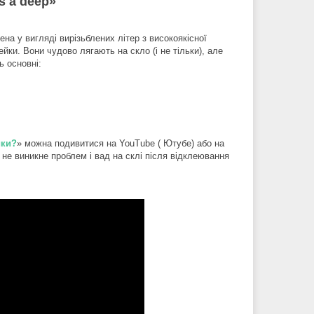
s a deep»
на у вигляді вирізьблених літер з високоякісної
ейки. Вони чудово лягають на скло (і не тільки), але
ь основні:
йки?
» можна подивитися на YouTube ( Ютубе) або на
ж не виникне проблем і вад на склі після відклеювання