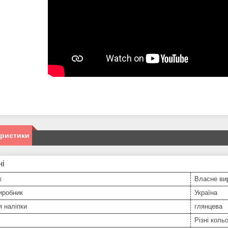
еристики
ні
к
Власне ви
иробник
Україна
 наліпки
глянцева
Різні коль