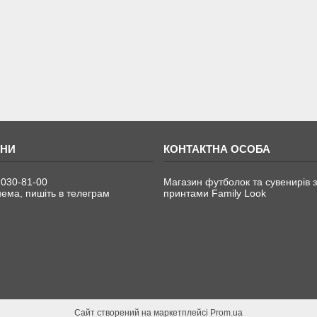
 030-81-00
Магазин футболок та сувенирів з
ема, пишіть в телеграм
принтами Family Look
Сайт створений на маркетплейсі
Prom.ua