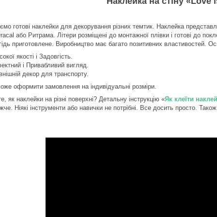
Наклейка на стіну «Love i
ємо готові наклейки для декорування різних темтик. Наклейка представле
racal або Ритрама. Літери розміщені до монтажної плівки і готові до покл
гідь приготовлене. Виробництво має багато позитивних властивостей. Ос
сокої якості і Задовгість.
ектний і Привабливий вигляд.
внішній декор для транспорту.
може оформити замовлення на індивідуальні розміри.
е, як наклейки на різні поверхні? Детальну інструкцію «
Як клеїти накле
жче. Ніякі інструменти або навички не потрібні. Все досить просто. Тако