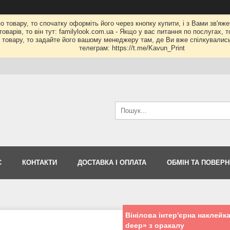
по товару, то спочатку оформіть його через кнопку купити, і з Вами зв'яж
оварів, то він тут: familylook.com.ua - Якщо у вас питання по послугах, 
му товару, то задайте його вашому менеджеру там, де Ви вже спілкувалис
телеграм: https://t.me/Kavun_Print
С
КОНТАКТИ
ДОСТАВКА І ОПЛАТА
ОБМІН ТА ПОВЕР
Вінілова інтер'єрна наклейка
deep» з оракалу