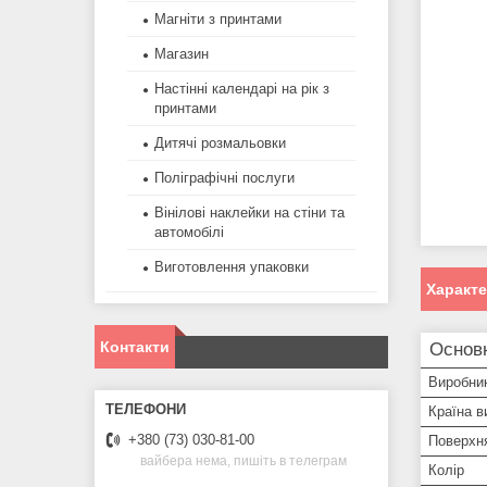
Магніти з принтами
Магазин
Настінні календарі на рік з
принтами
Дитячі розмальовки
Поліграфічні послуги
Вінілові наклейки на стіни та
автомобілі
Виготовлення упаковки
Характ
Контакти
Основ
Виробни
Країна в
+380 (73) 030-81-00
Поверхня
вайбера нема, пишіть в телеграм
Колір