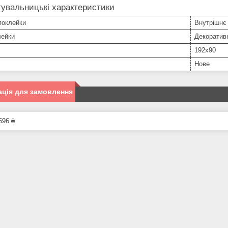
увальницькі характеристики
поклейки
Внутрішнє
лейки
Декоратив
192х90
Нове
ція для замовлення
596 ₴