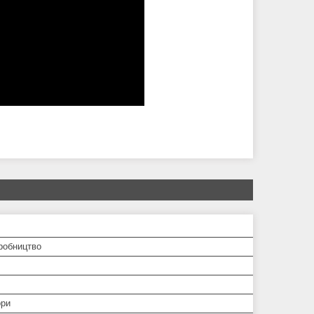
робництво
ори