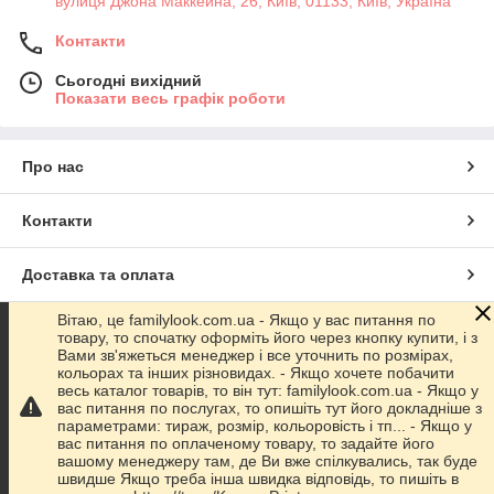
вулиця Джона Маккейна, 26, Київ, 01133, Київ, Україна
Контакти
Сьогодні вихідний
Показати весь графік роботи
Про нас
Контакти
Доставка та оплата
Вітаю, це familylook.com.ua - Якщо у вас питання по
Графік роботи
товару, то спочатку оформіть його через кнопку купити, і з
Вами зв'яжеться менеджер і все уточнить по розмірах,
кольорах та інших різновидах. - Якщо хочете побачити
Повна версія сайту
весь каталог товарів, то він тут: familylook.com.ua - Якщо у
вас питання по послугах, то опишіть тут його докладніше з
параметрами: тираж, розмір, кольоровість і тп... - Якщо у
Сайт створено на маркетплейсі
Prom.ua
вас питання по оплаченому товару, то задайте його
вашому менеджеру там, де Ви вже спілкувались, так буде
швидше Якщо треба інша швидка відповідь, то пишіть в
Політика конфіденційності