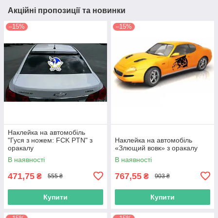
Акційні пропозиції та новинки
–15%
–15%
Наклейка на автомобіль
"Гуся з ножем: FCK PTN" з
Наклейка на автомобіль
оракалу
«Злющий вовк» з оракалу
В наявності
В наявності
471,75
767,55
₴
₴
555 ₴
903 ₴
Купити
Купити