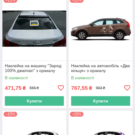
–15%
–15%
Наклейка на машину "Заряд:
Наклейка на автомобіль «Два
100% джаinian" з оракалу
кільця» з оракалу
В наявності
В наявності
471,75
767,55
₴
₴
555 ₴
903 ₴
Купити
Купити
–15%
–15%