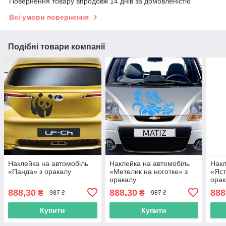
Повернення товару впродовж 14 днів за домовленістю
Всі умови повернення
Подібні товари компанії
Наклейка на автомобіль
Наклейка на автомобіль
Накл
«Панда» з оракалу
«Метелик на ноготке» з
«Яст
оракалу
орак
888,30
888,30
888
₴
₴
987 ₴
987 ₴
Купити
Купити