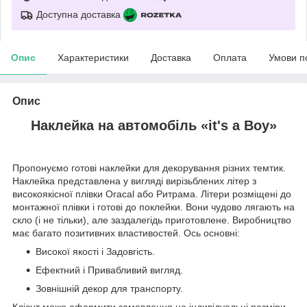
Доступна доставка
Опис
Характеристики
Доставка
Оплата
Умови п
Опис
Наклейка на автомобіль «it's a Boy»
Пропонуємо готові наклейки для декорування різних темтик.
Наклейка представлена у вигляді вирізьблених літер з
високоякісної плівки Oracal або Ритрама. Літери розміщені до
монтажної плівки і готові до поклейки. Вони чудово лягають на
скло (і не тільки), але заздалегідь приготовлене. Виробництво
має багато позитивних властивостей. Ось основні:
Високої якості і Задовгість.
Ефектний і Привабливий вигляд.
Зовнішній декор для транспорту.