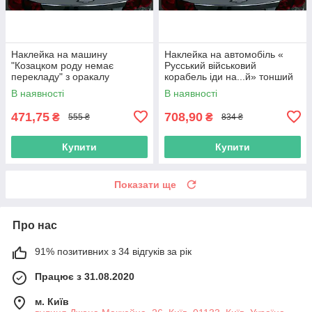
Наклейка на машину
Наклейка на автомобіль «
"Козацком роду немає
Русський військовий
перекладу" з оракалу
корабель іди на...й» тонший
корабель з оракалу
В наявності
В наявності
471,75
708,90
₴
₴
555 ₴
834 ₴
Купити
Купити
Показати ще
Про нас
91% позитивних з 34 відгуків за рік
Працює з 31.08.2020
м. Київ