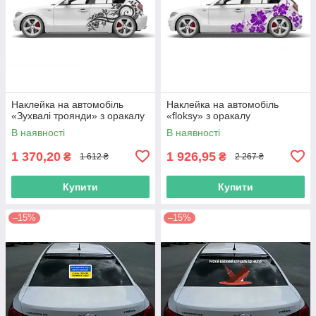
Наклейка на автомобіль
Наклейка на автомобіль
«Зухвалі троянди» з оракалу
«floksy» з оракалу
В наявності
В наявності
1 370,20
1 926,95
₴
₴
1 612 ₴
2 267 ₴
Купити
Купити
–15%
–15%