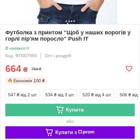
Футболка з принтом "Щоб у наших ворогів у
горлі пір'ям поросло" Push IT
В наявності
Код: ФП007993
Опт і роздріб
664
₴
764 ₴
Економія
100 ₴
547 ₴
від 2 шт.
534 ₴
від 3 шт.
520 ₴
від 4 шт.
506 ₴
від 
Купити
або
Купити з