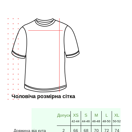
Чоловіча розмірна сітка
Допуск
XS
S
M
L
XL
2XL
42-44
44-46
46-48
48-50
50-52
52-54
Довжина від кута
2
66
68
70
72
74
76