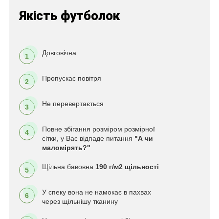
Якість футболок
Довговічна
1
Пропускає повітря
2
Не перевертається
3
Повне збігання розміром розмірної
4
сітки, у Вас відпаде питання
"А чи
маломірять?"
Щільна бавовна
190 г/м2 щільності
5
У спеку вона не намокає в пахвах
6
через щільнішу тканину