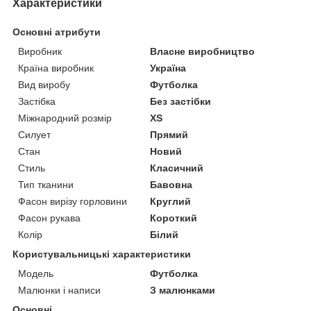
Характеристики
Основні атрибути
Виробник
Власне виробництво
Країна виробник
Україна
Вид виробу
Футболка
Застібка
Без застібки
Міжнародний розмір
XS
Силует
Прямий
Стан
Новий
Стиль
Класичний
Тип тканини
Бавовна
Фасон вирізу горловини
Круглий
Фасон рукава
Короткий
Колір
Білий
Користувальницькі характеристики
Модель
Футболка
Малюнки і написи
З малюнками
Основні