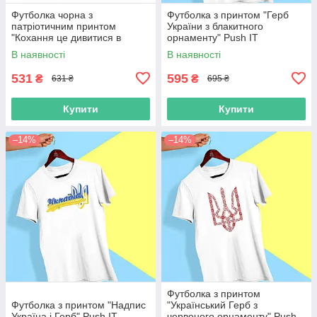
Футболка чорна з
Футболка з принтом "Герб
патріотичним принтом
України з блакитного
"Кохання це дивитися в
орнаменту" Push IT
одному напрямку" Push IT
В наявності
В наявності
531
595
₴
₴
631 ₴
695 ₴
Купити
Купити
–14%
–14%
Футболка з принтом
Футболка з принтом "Надпис
"Український Герб з
Україна і Герб" Push IT
червоного орнаменту" Push