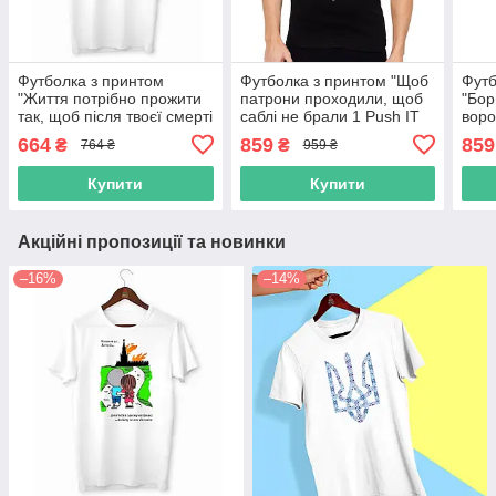
Футболка з принтом
Футболка з принтом "Щоб
Футб
"Життя потрібно прожити
патрони проходили, щоб
"Бор
так, щоб після твоєї смерті
саблі не брали 1 Push IT
воро
москіли боялися тебе..."
664
859
859
₴
₴
764 ₴
959 ₴
Push IT
Купити
Купити
Акційні пропозиції та новинки
–16%
–14%