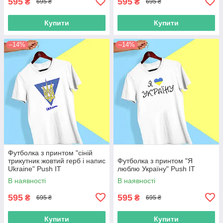
595
595
₴
₴
695 ₴
695 ₴
Купити
Купити
–14%
–14%
Футболка з принтом "сіній
трикутник жовтий герб і напис
Футболка з принтом "Я
Ukraine" Push IT
люблю Україну" Push IT
В наявності
В наявності
595
595
₴
₴
695 ₴
695 ₴
Купити
Купити