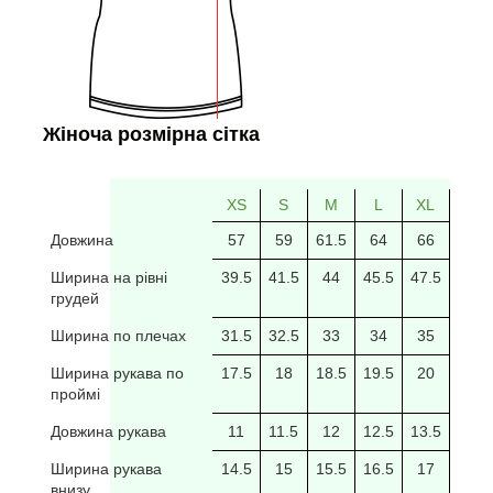
Жіноча розмірна сітка
XS
S
M
L
XL
2XL
Довжина
57
59
61.5
64
66
69
Ширина на рівні
39.5
41.5
44
45.5
47.5
49.5
грудей
Ширина по плечах
31.5
32.5
33
34
35
35.5
Ширина рукава по
17.5
18
18.5
19.5
20
20/5
проймі
Довжина рукава
11
11.5
12
12.5
13.5
14
Ширина рукава
14.5
15
15.5
16.5
17
17.5
внизу