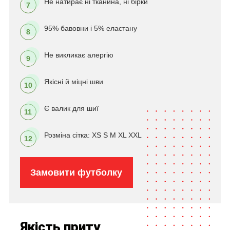
Не натирає ні тканина, ні бірки
7
95% бавовни і 5% еластану
8
Не викликає алергію
9
Якісні й міцні шви
10
Є валик для шиї
11
Розміна сітка: XS S M XL XXL
12
Замовити футболку
Якість приту