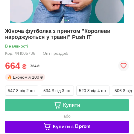
Жіноча футболка з принтом "Королеви
народжуються у травні" Push IT
В наявності
Код: ФП005736
Опт і роздріб
664
₴
764 ₴
Економія
100 ₴
547 ₴
від 2 шт.
534 ₴
від 3 шт.
520 ₴
від 4 шт.
506 ₴
від 
Купити
або
Купити з