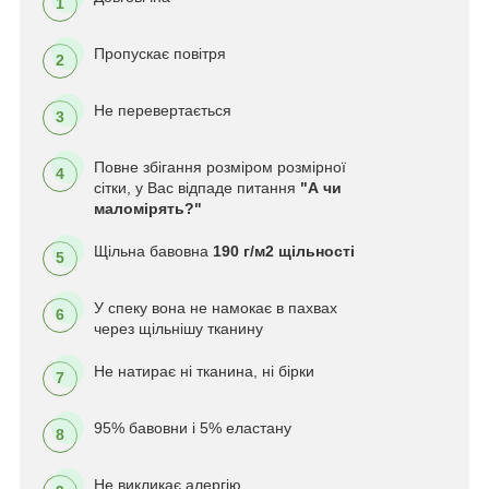
1
Пропускає повітря
2
Не перевертається
3
Повне збігання розміром розмірної
4
сітки, у Вас відпаде питання
"А чи
маломірять?"
Щільна бавовна
190 г/м2 щільності
5
У спеку вона не намокає в пахвах
6
через щільнішу тканину
Не натирає ні тканина, ні бірки
7
95% бавовни і 5% еластану
8
Не викликає алергію