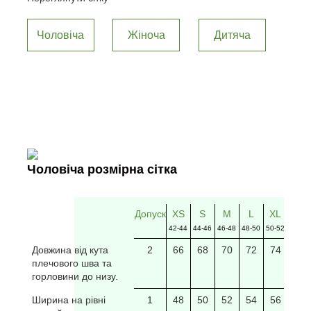
Чоловіча
Жіноча
Дитяча
Чоловіча розмірна сітка
Допуск
XS
S
M
L
XL
2XL
42-44
44-46
46-48
48-50
50-52
52-54
Довжина від кута
2
66
68
70
72
74
76
плечового шва та
горловини до низу.
Ширина на рівні
1
48
50
52
54
56
58