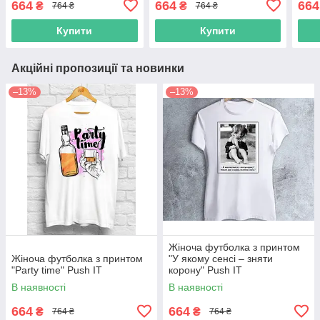
664
664
664
₴
₴
764 ₴
764 ₴
Купити
Купити
Акційні пропозиції та новинки
–13%
–13%
Жіноча футболка з принтом
Жіноча футболка з принтом
"У якому сенсі – зняти
"Party time" Push IT
корону" Push IT
В наявності
В наявності
664
664
₴
₴
764 ₴
764 ₴