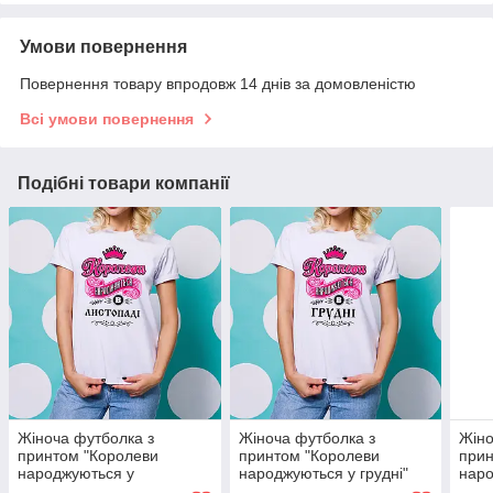
Умови повернення
Повернення товару впродовж 14 днів за домовленістю
Всі умови повернення
Подібні товари компанії
Жіноча футболка з
Жіноча футболка з
Жіно
принтом "Королеви
принтом "Королеви
прин
народжуються у
народжуються у грудні"
наро
листопаді" Push IT
Push IT
Push