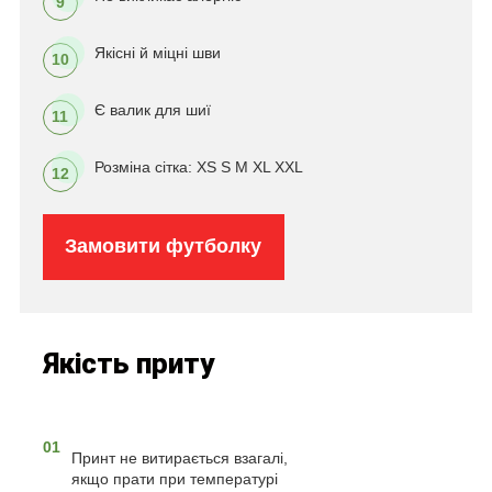
9
Якісні й міцні шви
10
Є валик для шиї
11
Розміна сітка: XS S M XL XXL
12
Замовити футболку
Якість приту
01
Принт не витирається взагалі,
якщо прати при температурі