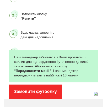
Натисніть кнопку
2
“Купити”
Будь ласка, заповніть
3
дані для надсилання
Оберіть спосіб сплати
4
Наш менеджер зв'яжеться з Вами протягом 5
хвилин для підтвердження і уточнення деталей
замовлення. Або натисніть кнопку
Натисніть кнопку
5
“Передзвонити мені!"
, І наш менеджер
“Підтвердити
передзвонить вам в найближчі 13 хвилин
замовлення..."
Замовити футболку