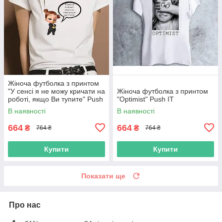
Жіноча футболка з принтом
"У сенсі я не можу кричати на
Жіноча футболка з принтом
роботі, якщо Ви тупите" Push
"Optimist" Push IT
IT
В наявності
В наявності
664
664
₴
₴
764 ₴
764 ₴
Купити
Купити
Показати ще
Про нас