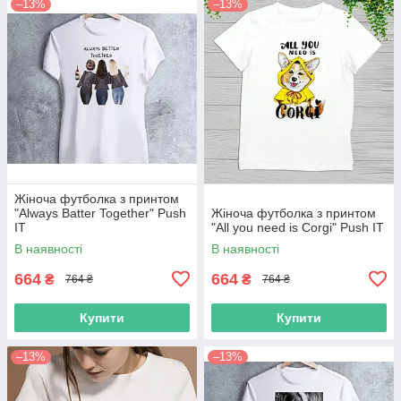
–13%
–13%
Жіноча футболка з принтом
"Always Batter Together" Push
Жіноча футболка з принтом
IT
"All you need is Corgi" Push IT
В наявності
В наявності
664
664
₴
₴
764 ₴
764 ₴
Купити
Купити
–13%
–13%