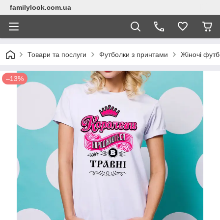
familylook.com.ua
Товари та послуги
Футболки з принтами
Жіночі футб
–13%