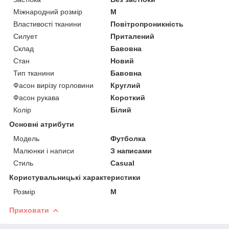
Міжнародний розмір
M
Властивості тканини
Повітропроникність
Силует
Приталений
Склад
Бавовна
Стан
Новий
Тип тканини
Бавовна
Фасон вирізу горловини
Круглий
Фасон рукава
Короткий
Колір
Білий
Основні атрибути
Модель
Футболка
Малюнки і написи
З написами
Стиль
Casual
Користувальницькі характеристики
Розмір
М
Приховати