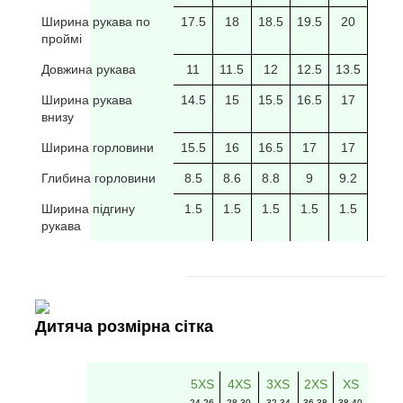
Ширина рукава по
17.5
18
18.5
19.5
20
20/5
проймі
Довжина рукава
11
11.5
12
12.5
13.5
14
Ширина рукава
14.5
15
15.5
16.5
17
17.5
внизу
Ширина горловини
15.5
16
16.5
17
17
17.5
Глибина горловини
8.5
8.6
8.8
9
9.2
9.4
Ширина підгину
1.5
1.5
1.5
1.5
1.5
рукава
Дитяча розмірна сітка
5XS
4XS
3XS
2XS
XS
24-26
28-30
32-34
36-38
38-40