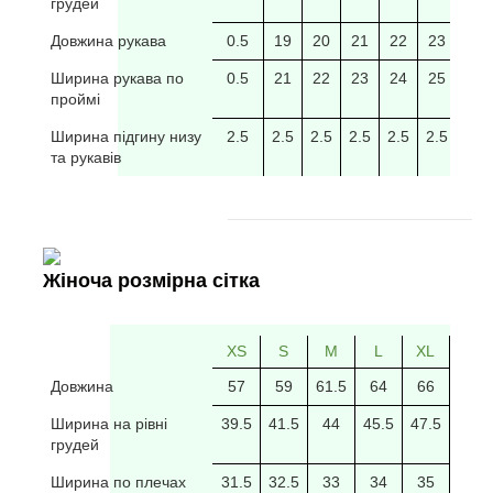
грудей
Довжина рукава
0.5
19
20
21
22
23
24
Ширина рукава по
0.5
21
22
23
24
25
26
проймі
Ширина підгину низу
2.5
2.5
2.5
2.5
2.5
2.5
2.5
та рукавів
Жіноча розмірна сітка
XS
S
M
L
XL
2XL
Довжина
57
59
61.5
64
66
69
Ширина на рівні
39.5
41.5
44
45.5
47.5
49.5
грудей
Ширина по плечах
31.5
32.5
33
34
35
35.5