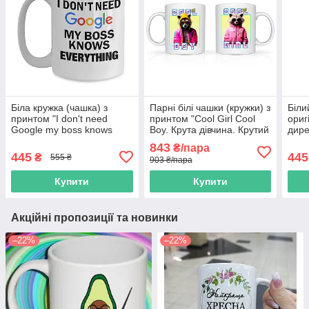
Біла кружка (чашка) з
Парні білі чашки (кружки) з
Біли
принтом "I don't need
принтом "Cool Girl Cool
ориг
Google my boss knows
Boy. Крута дівчина. Крутий
дире
everything"
хлопець"
the 
843
₴/пара
бос"
445
445
₴
555 ₴
903 ₴/пара
Купити
Купити
Акційні пропозиції та новинки
–22%
–22%