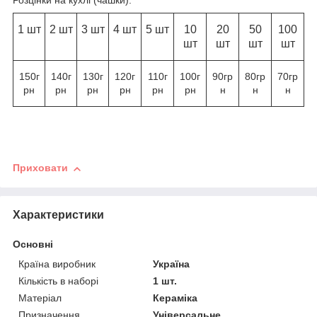
Розцінки на кухлі (чашки):
1 шт
2 шт
3 шт
4 шт
5 шт
10
20
50
100
шт
шт
шт
шт
150г
140г
130г
120г
110г
100г
90гр
80гр
70гр
рн
рн
рн
рн
рн
рн
н
н
н
Приховати
Характеристики
Основні
Країна виробник
Україна
Кількість в наборі
1 шт.
Матеріал
Кераміка
Призначення
Універсальне