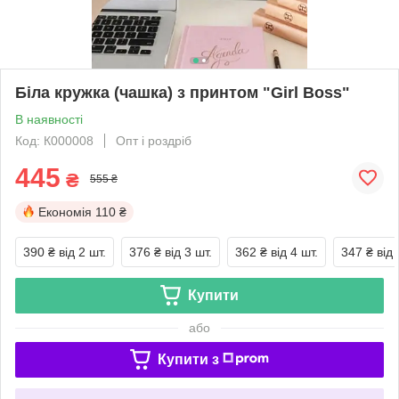
Біла кружка (чашка) з принтом "Girl Boss"
В наявності
Код: К000008
Опт і роздріб
445
₴
555 ₴
Економія
110 ₴
390 ₴
від 2 шт.
376 ₴
від 3 шт.
362 ₴
від 4 шт.
347 ₴
від 
Купити
або
Купити з