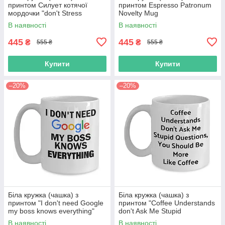
принтом Силует котячої
принтом Espresso Patronum
мордочки "don't Stress
Novelty Mug
Meowt"
В наявності
В наявності
445
445
₴
₴
555 ₴
555 ₴
Купити
Купити
–20%
–20%
Біла кружка (чашка) з
Біла кружка (чашка) з
принтом "I don't need Google
принтом "Coffee Understands
my boss knows everything"
don't Ask Me Stupid
Questions"
В наявності
В наявності