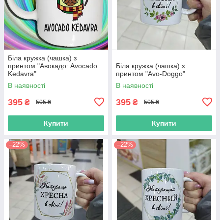
Біла кружка (чашка) з
принтом "Авокадо: Avocado
Біла кружка (чашка) з
Kedavra"
принтом "Avo-Doggo"
В наявності
В наявності
395
395
₴
₴
505 ₴
505 ₴
Купити
Купити
–22%
–22%