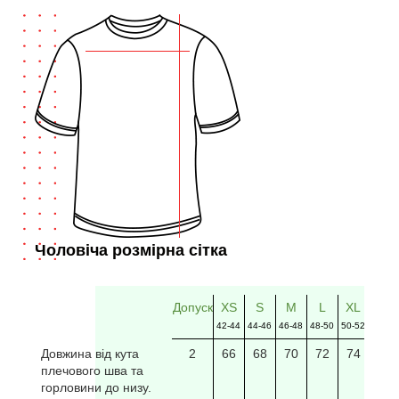
Чоловіча розмірна сітка
Допуск
XS
S
M
L
XL
2XL
42-44
44-46
46-48
48-50
50-52
52-54
Довжина від кута
2
66
68
70
72
74
76
плечового шва та
горловини до низу.