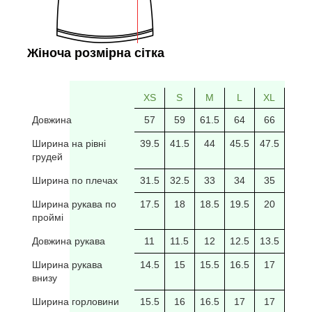
Жіноча розмірна сітка
XS
S
M
L
XL
2XL
Довжина
57
59
61.5
64
66
69
Ширина на рівні
39.5
41.5
44
45.5
47.5
49.5
грудей
Ширина по плечах
31.5
32.5
33
34
35
35.5
Ширина рукава по
17.5
18
18.5
19.5
20
20/5
проймі
Довжина рукава
11
11.5
12
12.5
13.5
14
Ширина рукава
14.5
15
15.5
16.5
17
17.5
внизу
Ширина горловини
15.5
16
16.5
17
17
17.5