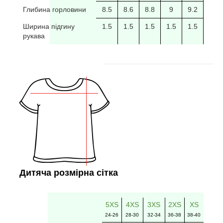
Глибина горловини
8.5
8.6
8.8
9
9.2
9.4
Ширина підгину
1.5
1.5
1.5
1.5
1.5
рукава
Дитяча розмірна сітка
5XS
4XS
3XS
2XS
XS
24-26
28-30
32-34
36-38
38-40