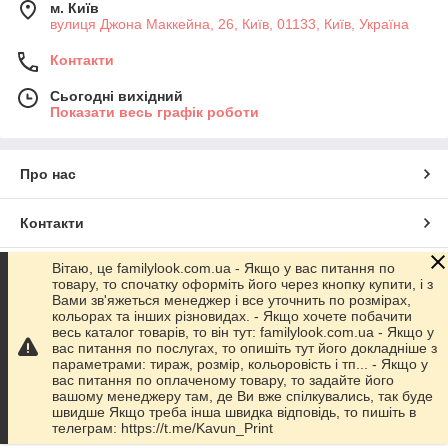
м. Київ
вулиця Джона Маккейна, 26, Київ, 01133, Київ, Україна
Контакти
Сьогодні вихідний
Показати весь графік роботи
Про нас
Контакти
Вітаю, це familylook.com.ua - Якщо у вас питання по
Доставка та оплата
товару, то спочатку оформіть його через кнопку купити, і з
Вами зв'яжеться менеджер і все уточнить по розмірах,
кольорах та інших різновидах. - Якщо хочете побачити
Графік роботи
весь каталог товарів, то він тут: familylook.com.ua - Якщо у
вас питання по послугах, то опишіть тут його докладніше з
параметрами: тираж, розмір, кольоровість і тп... - Якщо у
Повна версія сайту
вас питання по оплаченому товару, то задайте його
вашому менеджеру там, де Ви вже спілкувались, так буде
швидше Якщо треба інша швидка відповідь, то пишіть в
Сайт створено на маркетплейсі
Prom.ua
телеграм: https://t.me/Kavun_Print