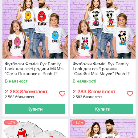
Футболки Фемілі Лук Family
Футболки Фемілі Лук Family
Look для всієї родини M&M's
Look для всієї родини
"Сім'я Потапових" Push IT
"Сімейні Мікі Мауси" Push IT
В наявності
В наявності
2 283
2 283
₴/комплект
₴/комплект
2 583 ₴/комплект
2 583 ₴/комплект
Купити
Купити
–12%
–12%