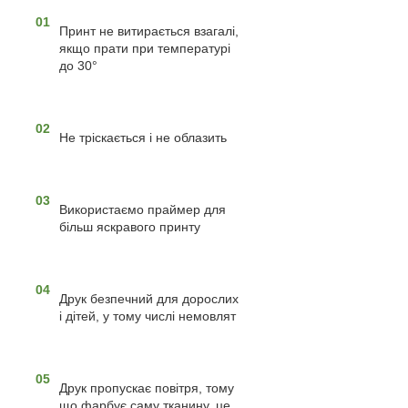
01
Принт не витирається взагалі,
якщо прати при температурі
до 30°
02
Не тріскається і не облазить
03
Використаємо праймер для
більш яскравого принту
04
Друк безпечний для дорослих
і дітей, у тому числі немовлят
05
Друк пропускає повітря, тому
що фарбує саму тканину, це