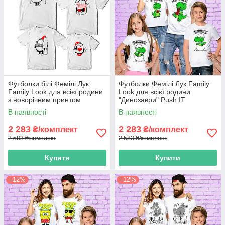
Футболки білі Фемілі Лук
Футболки Фемілі Лук Family
Family Look для всієї родини
Look для всієї родини
з новорічним принтом
"Динозаври" Push IT
«Пінгвіни. Пінгвінчики» Push
В наявності
В наявності
IT
2 283
2 283
₴/комплект
₴/комплект
2 583 ₴/комплект
2 583 ₴/комплект
Купити
Купити
–12%
–12%