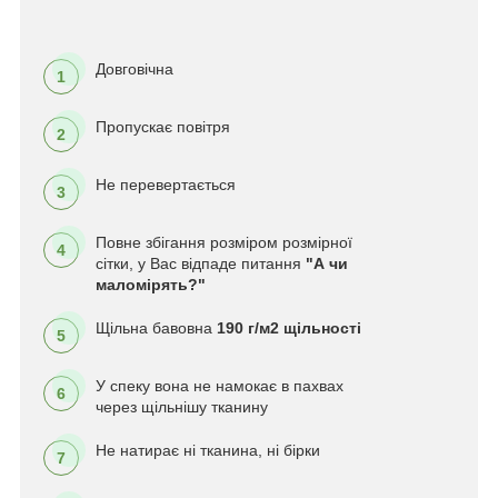
Довговічна
1
Пропускає повітря
2
Не перевертається
3
Повне збігання розміром розмірної
4
сітки, у Вас відпаде питання
"А чи
маломірять?"
Щільна бавовна
190 г/м2 щільності
5
У спеку вона не намокає в пахвах
6
через щільнішу тканину
Не натирає ні тканина, ні бірки
7