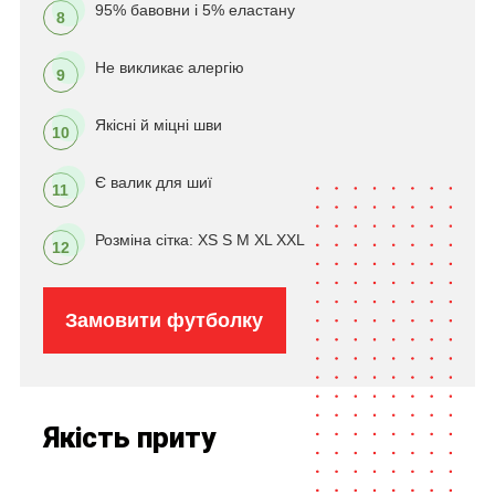
95% бавовни і 5% еластану
8
Не викликає алергію
9
Якісні й міцні шви
10
Є валик для шиї
11
Розміна сітка: XS S M XL XXL
12
Замовити футболку
Якість приту