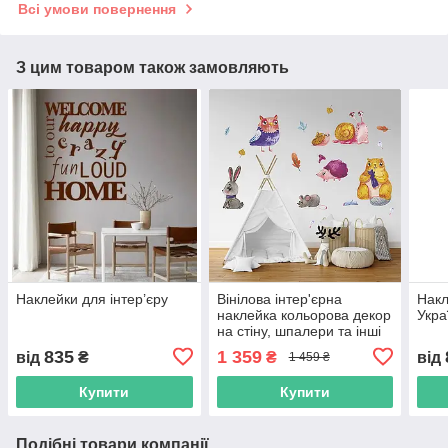
Всі умови повернення
З цим товаром також замовляють
Наклейки для інтер’єру
Вінілова інтер'єрна
Накл
наклейка кольорова декор
Укра
на стіну, шпалери та інші
поверхні "Намальовані
835
1 359
від
₴
₴
від
1 459 ₴
звірі. Листя" з оракалу
Купити
Купити
Подібні товари компанії