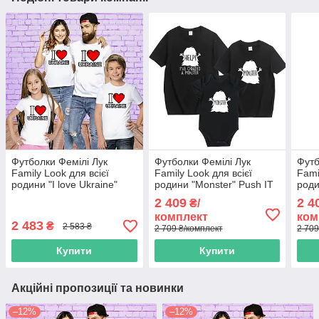
Футболки Фемілі Лук
Футболки Фемілі Лук
Футб
Family Look для всієї
Family Look для всієї
Fami
родини "I love Ukraine"
родини "Monster" Push IT
роди
Push IT
прив
2 409
2 4
₴/
комплект
ком
2 483
₴
2 583 ₴
2 709 ₴/комплект
2 709
Купити
Купити
Акційні пропозиції та новинки
–12%
–12%