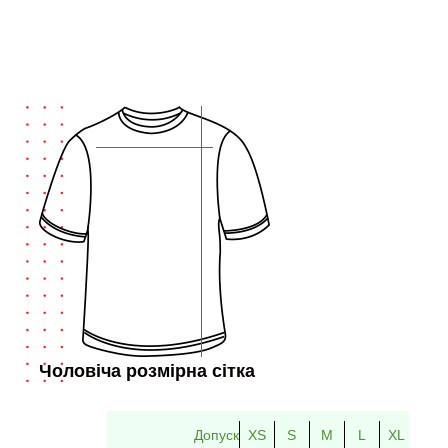
Чоловіча розмірна сітка
Допуск
XS
S
M
L
XL
2XL