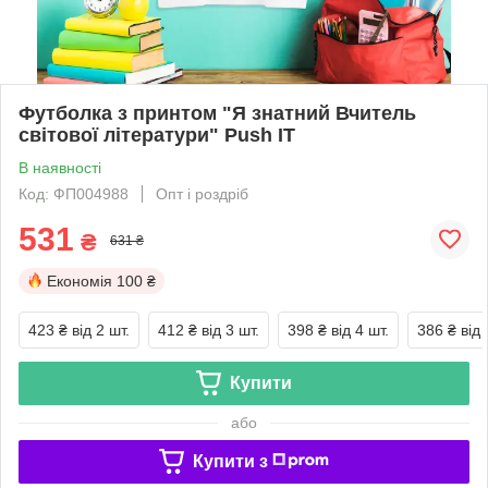
Футболка з принтом "Я знатний Вчитель
світової літератури" Push IT
В наявності
Код: ФП004988
Опт і роздріб
531
₴
631 ₴
Економія
100 ₴
423 ₴
від 2 шт.
412 ₴
від 3 шт.
398 ₴
від 4 шт.
386 ₴
від 
Купити
або
Купити з