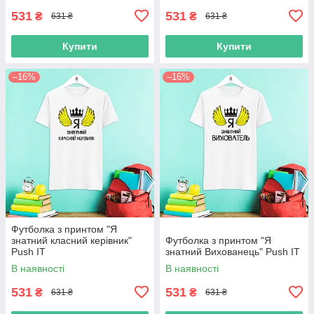
531
531
₴
₴
631 ₴
631 ₴
Купити
Купити
–16%
–16%
Футболка з принтом "Я
знатний класний керівник"
Футболка з принтом "Я
Push IT
знатний Вихованець" Push IT
В наявності
В наявності
531
531
₴
₴
631 ₴
631 ₴