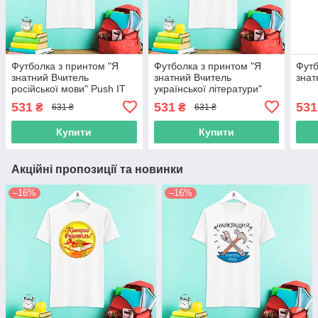
Футболка з принтом "Я
Футболка з принтом "Я
Футб
знатний Вчитель
знатний Вчитель
знат
російської мови" Push IT
української літератури"
Push IT
531
531
531
₴
₴
631 ₴
631 ₴
Купити
Купити
Акційні пропозиції та новинки
–16%
–16%