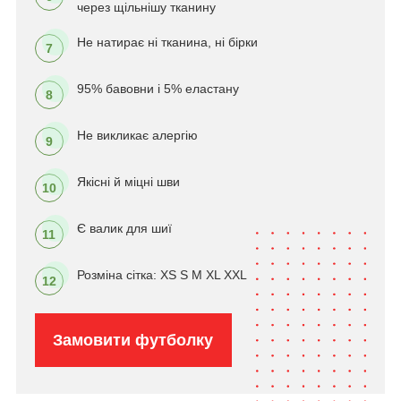
через щільнішу тканину
Не натирає ні тканина, ні бірки
7
95% бавовни і 5% еластану
8
Не викликає алергію
9
Якісні й міцні шви
10
Є валик для шиї
11
Розміна сітка: XS S M XL XXL
12
Замовити футболку