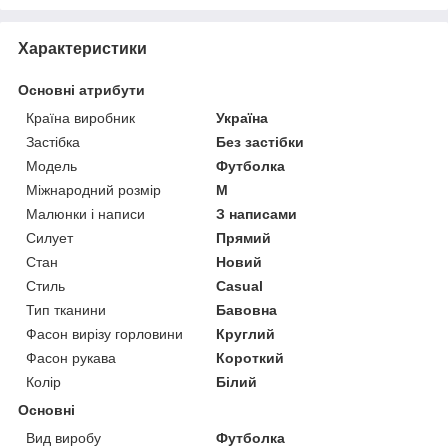
Характеристики
Основні атрибути
Країна виробник
Україна
Застібка
Без застібки
Модель
Футболка
Міжнародний розмір
M
Малюнки і написи
З написами
Силует
Прямий
Стан
Новий
Стиль
Casual
Тип тканини
Бавовна
Фасон вирізу горловини
Круглий
Фасон рукава
Короткий
Колір
Білий
Основні
Вид виробу
Футболка