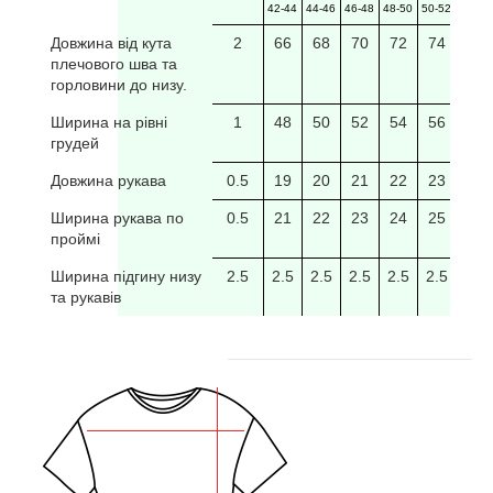
42-44
44-46
46-48
48-50
50-52
52-54
Довжина від кута
2
66
68
70
72
74
76
плечового шва та
горловини до низу.
Ширина на рівні
1
48
50
52
54
56
58
грудей
Довжина рукава
0.5
19
20
21
22
23
24
Ширина рукава по
0.5
21
22
23
24
25
26
проймі
Ширина підгину низу
2.5
2.5
2.5
2.5
2.5
2.5
2.5
та рукавів