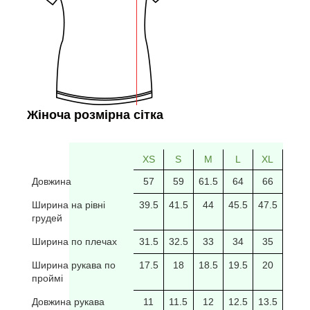
Жіноча розмірна сітка
XS
S
M
L
XL
2XL
Довжина
57
59
61.5
64
66
69
Ширина на рівні
39.5
41.5
44
45.5
47.5
49.5
грудей
Ширина по плечах
31.5
32.5
33
34
35
35.5
Ширина рукава по
17.5
18
18.5
19.5
20
20/5
проймі
Довжина рукава
11
11.5
12
12.5
13.5
14