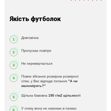
Якість футболок
Довговічна
1
Пропускає повітря
2
Не перевертається
3
Повне збігання розміром розмірної
4
сітки, у Вас відпаде питання
"А чи
маломірять?"
Щільна бавовна
190 г/м2 щільності
5
У спеку вона не намокає в пахвах
6