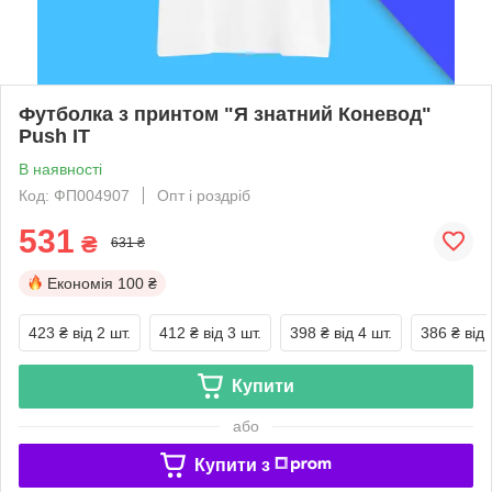
Футболка з принтом "Я знатний Коневод"
Push IT
В наявності
Код: ФП004907
Опт і роздріб
531
₴
631 ₴
Економія
100 ₴
423 ₴
від 2 шт.
412 ₴
від 3 шт.
398 ₴
від 4 шт.
386 ₴
від 
Купити
або
Купити з