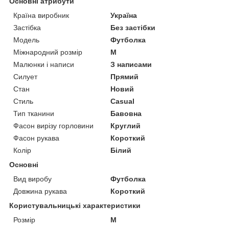
Основні атрибути
Країна виробник
Україна
Застібка
Без застібки
Модель
Футболка
Міжнародний розмір
M
Малюнки і написи
З написами
Силует
Прямий
Стан
Новий
Стиль
Casual
Тип тканини
Бавовна
Фасон вирізу горловини
Круглий
Фасон рукава
Короткий
Колір
Білий
Основні
Вид виробу
Футболка
Довжина рукава
Короткий
Користувальницькі характеристики
Розмір
M