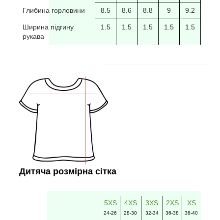
Глибина горловини
8.5
8.6
8.8
9
9.2
9.4
Ширина підгину
1.5
1.5
1.5
1.5
1.5
рукава
Дитяча розмірна сітка
5XS
4XS
3XS
2XS
XS
24-26
28-30
32-34
36-38
38-40