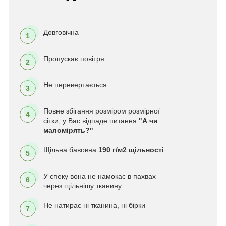
Довговічна
1
Пропускає повітря
2
Не перевертається
3
Повне збігання розміром розмірної
4
сітки, у Вас відпаде питання
"А чи
маломірять?"
Щільна бавовна
190 г/м2 щільності
5
У спеку вона не намокає в пахвах
6
через щільнішу тканину
Не натирає ні тканина, ні бірки
7