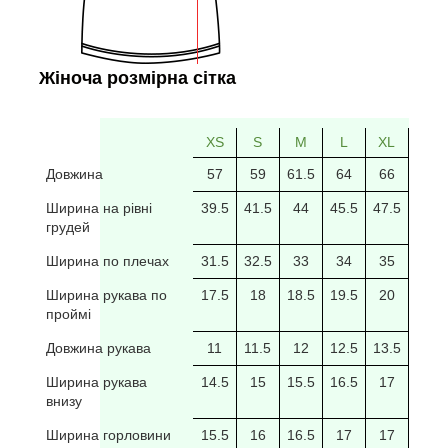
Жіноча розмірна сітка
XS
S
M
L
XL
2XL
Довжина
57
59
61.5
64
66
69
Ширина на рівні
39.5
41.5
44
45.5
47.5
49.5
грудей
Ширина по плечах
31.5
32.5
33
34
35
35.5
Ширина рукава по
17.5
18
18.5
19.5
20
20/5
проймі
Довжина рукава
11
11.5
12
12.5
13.5
14
Ширина рукава
14.5
15
15.5
16.5
17
17.5
внизу
Ширина горловини
15.5
16
16.5
17
17
17.5