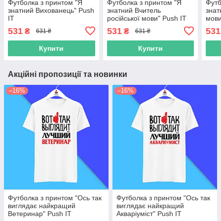
Футболка з принтом "Я
Футболка з принтом "Я
Футб
знатний Вихованець" Push
знатний Вчитель
знат
IT
російської мови" Push IT
мови
531
531
531
₴
₴
631 ₴
631 ₴
Купити
Купити
Акційні пропозиції та новинки
–16%
–16%
Футболка з принтом "Ось так
Футболка з принтом "Ось так
виглядає найкращий
виглядає найкращий
Ветеринар" Push IT
Акваріуміст" Push IT