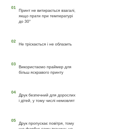
01
Принт не витирається взагалі,
якщо прати при температурі
до 30°
02
Не тріскається і не облазить
03
Використаємо праймер для
більш яскравого принту
04
Друк безпечний для дорослих
і дітей, у тому числі немовлят
05
Друк пропускає повітря, тому
що фарбує саму тканину, це