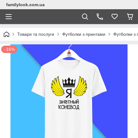
familylook.com.ua
Товари та послуги
Футболки з принтами
Футболки з 
–16%