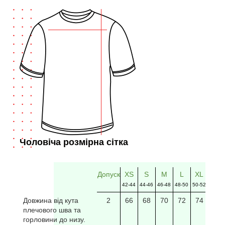
Чоловіча розмірна сітка
Допуск
XS
S
M
L
XL
2XL
42-44
44-46
46-48
48-50
50-52
52-54
Довжина від кута
2
66
68
70
72
74
76
плечового шва та
горловини до низу.