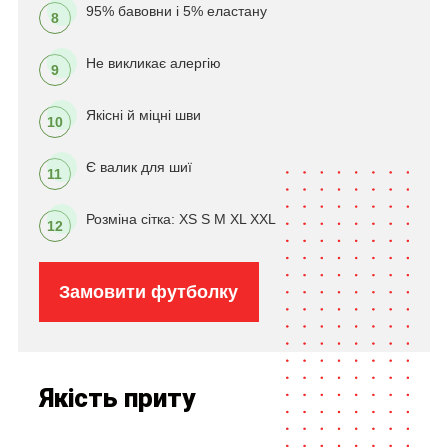
95% бавовни і 5% еластану
8
Не викликає алергію
9
Якісні й міцні шви
10
Є валик для шиї
11
Розміна сітка: XS S M XL XXL
12
Замовити футболку
Якість приту