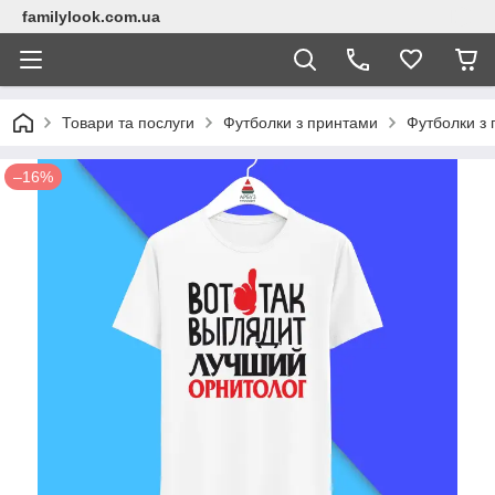
familylook.com.ua
Товари та послуги
Футболки з принтами
Футболки з 
–16%