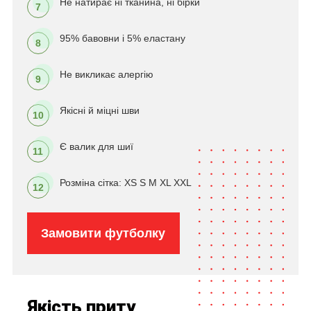
Не натирає ні тканина, ні бірки
7
95% бавовни і 5% еластану
8
Не викликає алергію
9
Якісні й міцні шви
10
Є валик для шиї
11
Розміна сітка: XS S M XL XXL
12
Замовити футболку
Якість приту