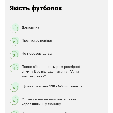
Якість футболок
Довговічна
1
Пропускає повітря
2
Не перевертається
3
Повне збігання розміром розмірної
4
сітки, у Вас відпаде питання
"А чи
маломірять?"
Щільна бавовна
190 г/м2 щільності
5
У спеку вона не намокає в пахвах
6
через щільнішу тканину