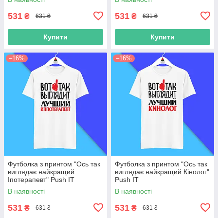
531
531
₴
₴
631 ₴
631 ₴
Купити
Купити
–16%
–16%
Футболка з принтом "Ось так
Футболка з принтом "Ось так
виглядає найкращий
виглядає найкращий Кінолог"
Іпотерапевт" Push IT
Push IT
В наявності
В наявності
531
531
₴
₴
631 ₴
631 ₴