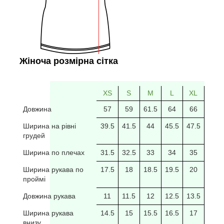
Жіноча розмірна сітка
XS
S
M
L
XL
2XL
Довжина
57
59
61.5
64
66
69
Ширина на рівні
39.5
41.5
44
45.5
47.5
49.5
грудей
Ширина по плечах
31.5
32.5
33
34
35
35.5
Ширина рукава по
17.5
18
18.5
19.5
20
20/5
проймі
Довжина рукава
11
11.5
12
12.5
13.5
14
Ширина рукава
14.5
15
15.5
16.5
17
17.5
внизу