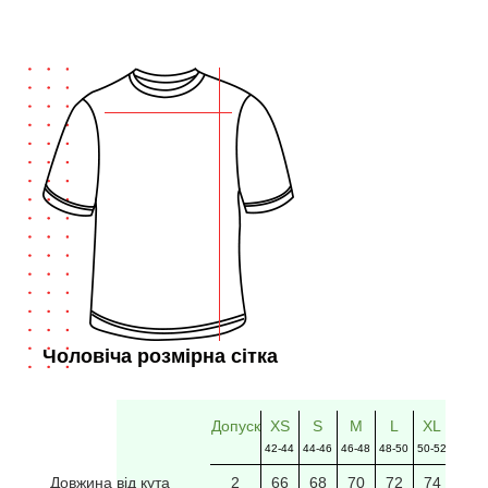
Чоловіча розмірна сітка
Допуск
XS
S
M
L
XL
2XL
42-44
44-46
46-48
48-50
50-52
52-54
Довжина від кута
2
66
68
70
72
74
76