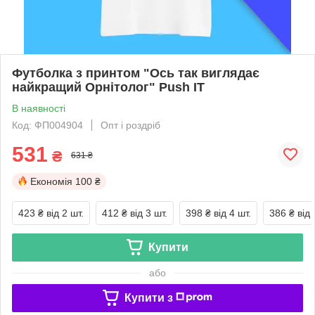
Футболка з принтом "Ось так виглядає
найкращий Орнітолог" Push IT
В наявності
Код: ФП004904
Опт і роздріб
531
₴
631 ₴
Економія
100 ₴
423 ₴
від 2 шт.
412 ₴
від 3 шт.
398 ₴
від 4 шт.
386 ₴
від 
Купити
або
Купити з