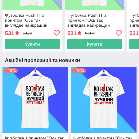
Футболка Push IT з
Футболка Push IT з
Футб
принтом "Ось так
принтом "Ось так
прин
виглядає найкращий
виглядає найкращий
вигл
бортпровідник"
космонавт"
авіа
531
531
531
₴
₴
631 ₴
631 ₴
Купити
Купити
Акційні пропозиції та новинки
–16%
–16%
Футболка з принтом "Ось так
Футболка з принтом "Ось так