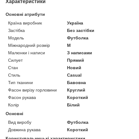
Характеристики
Основні атрибути
Країна виробник
Україна
Застібка
Без застібки
Модель
Футболка
Міжнародний розмір
M
Малюнки і написи
З написами
Силует
Прямий
Стан
Новий
Стиль
Casual
Тип тканини
Бавовна
Фасон вирізу горловини
Круглий
Фасон рукава
Короткий
Колір
Білий
Основні
Вид виробу
Футболка
Довжина рукава
Короткий
Користувальницькі характеристики