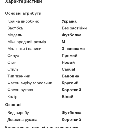
Характеристики
Основні атрибути
Країна виробник
Україна
Застібка
Без застібки
Модель
Футболка
Міжнародний розмір
M
Малюнки і написи
З написами
Силует
Прямий
Стан
Новий
Стиль
Casual
Тип тканини
Бавовна
Фасон вирізу горловини
Круглий
Фасон рукава
Короткий
Колір
Білий
Основні
Вид виробу
Футболка
Довжина рукава
Короткий
Користувальницькі характеристики