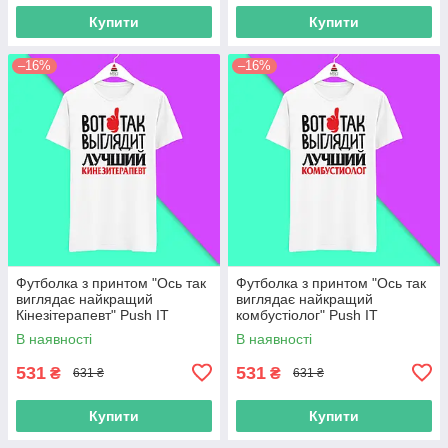
Купити
Купити
–16%
–16%
Футболка з принтом "Ось так
Футболка з принтом "Ось так
виглядає найкращий
виглядає найкращий
Кінезітерапевт" Push IT
комбустіолог" Push IT
В наявності
В наявності
531
531
₴
₴
631 ₴
631 ₴
Купити
Купити