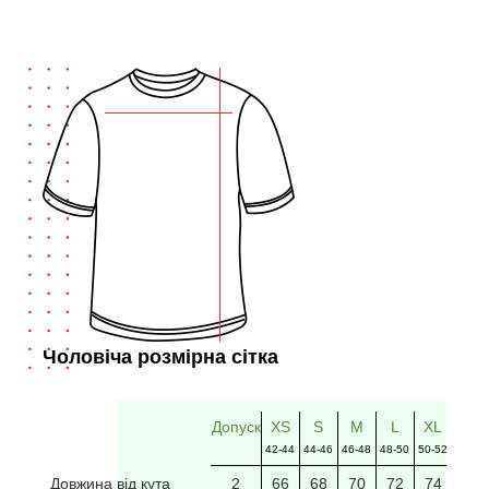
Чоловіча розмірна сітка
Допуск
XS
S
M
L
XL
2XL
42-44
44-46
46-48
48-50
50-52
52-54
Довжина від кута
2
66
68
70
72
74
76