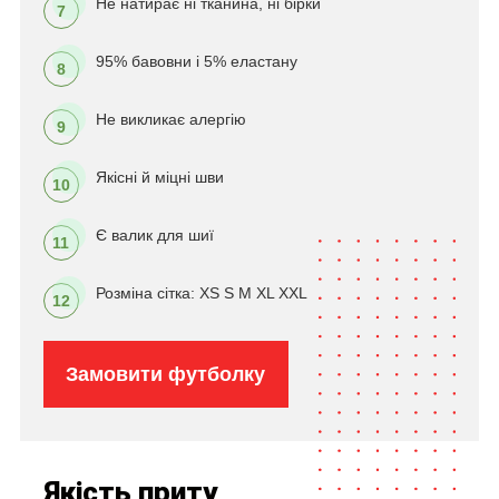
Не натирає ні тканина, ні бірки
7
95% бавовни і 5% еластану
8
Не викликає алергію
9
Якісні й міцні шви
10
Є валик для шиї
11
Розміна сітка: XS S M XL XXL
12
Замовити футболку
Якість приту