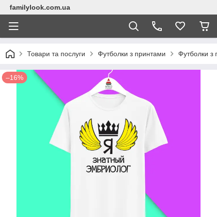
familylook.com.ua
Товари та послуги
Футболки з принтами
Футболки з 
–16%