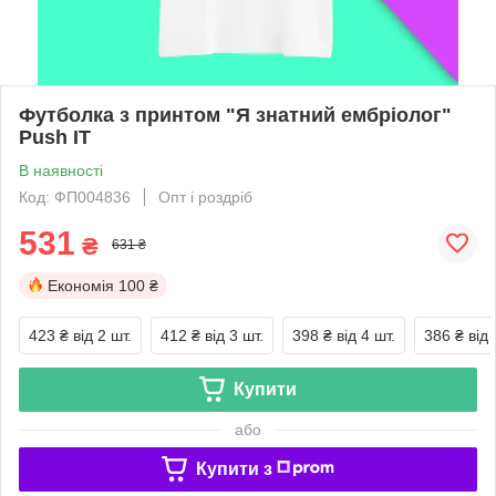
Футболка з принтом "Я знатний ембріолог"
Push IT
В наявності
Код: ФП004836
Опт і роздріб
531
₴
631 ₴
Економія
100 ₴
423 ₴
від 2 шт.
412 ₴
від 3 шт.
398 ₴
від 4 шт.
386 ₴
від 
Купити
або
Купити з