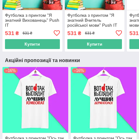
Футболка з принтом "Я
Футболка з принтом "Я
Футб
знатний Вихованець" Push
знатний Вчитель
знат
IT
російської мови" Push IT
мови
531
531
531
₴
₴
631 ₴
631 ₴
Купити
Купити
Акційні пропозиції та новинки
–16%
–16%
Футболка з принтом "Ось так
Футболка з принтом "Ось так