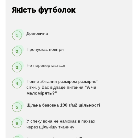
Якість футболок
Довговічна
1
Пропускає повітря
2
Не перевертається
3
Повне збігання розміром розмірної
4
сітки, у Вас відпаде питання
"А чи
маломірять?"
Щільна бавовна
190 г/м2 щільності
5
У спеку вона не намокає в пахвах
6
через щільнішу тканину