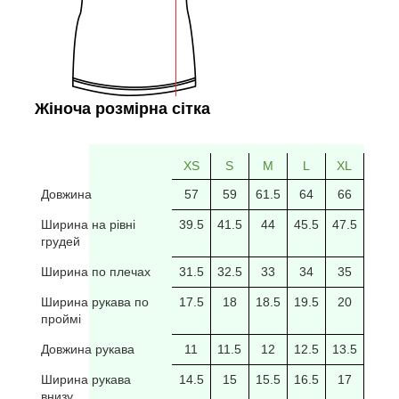
Жіноча розмірна сітка
XS
S
M
L
XL
2XL
Довжина
57
59
61.5
64
66
69
Ширина на рівні
39.5
41.5
44
45.5
47.5
49.5
грудей
Ширина по плечах
31.5
32.5
33
34
35
35.5
Ширина рукава по
17.5
18
18.5
19.5
20
20/5
проймі
Довжина рукава
11
11.5
12
12.5
13.5
14
Ширина рукава
14.5
15
15.5
16.5
17
17.5
внизу