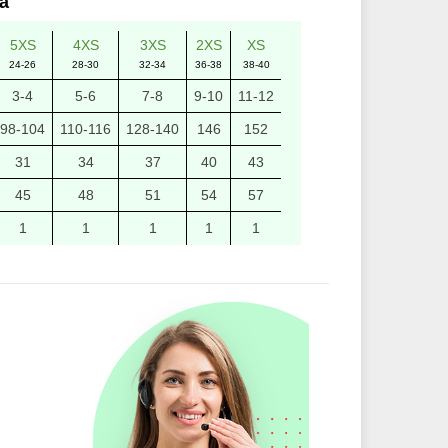
а
5XS
4XS
3XS
2XS
XS
24-26
28-30
32-34
36-38
38-40
3-4
5-6
7-8
9-10
11-12
98-104
110-116
128-140
146
152
31
34
37
40
43
45
48
51
54
57
1
1
1
1
1