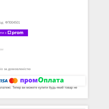
од:
ФП004501
ти з
рам
нів
за домовленістю
 платежі. Тепер ви можете купити будь-який товар не