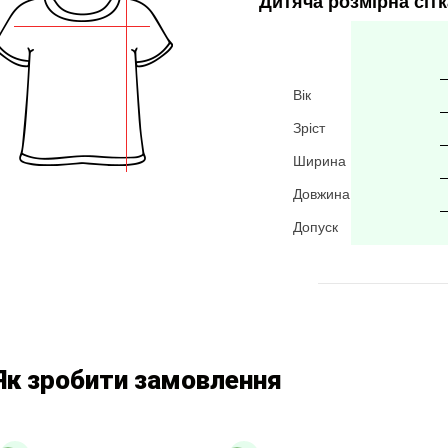
Дитяча розмірна сітк
Вік
Зріст
Ширина
Довжина
Допуск
Як зробити замовлення