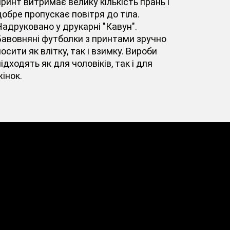
принт витримає велику кількість прань і
добре пропускає повітря до тіла.
Надруковано у друкарні "Кавун".
Бавовняні футболки з принтами зручно
осити як влітку, так і взимку. Вироби
ідходять як для чоловіків, так і для
інок.