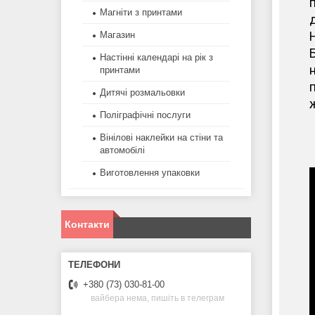
Магніти з принтами
Магазин
Настінні календарі на рік з
н
принтами
п
Дитячі розмальовки
ж
Поліграфічні послуги
Вінілові наклейки на стіни та
автомобілі
Виготовлення упаковки
Контакти
+380 (73) 030-81-00
вайбера нема, пишіть в телеграм