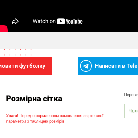
мовити футболку
Написати в Tel
Перегля
Розмірна сітка
Чол
Увага!
Перед оформленням замовлення звірте свої
параметри з таблицею розмірів