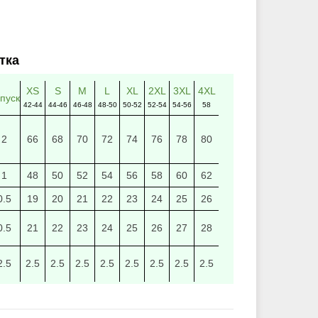
тка
XS
S
M
L
XL
2XL
3XL
4XL
пуск
42-44
44-46
46-48
48-50
50-52
52-54
54-56
58
2
66
68
70
72
74
76
78
80
1
48
50
52
54
56
58
60
62
0.5
19
20
21
22
23
24
25
26
0.5
21
22
23
24
25
26
27
28
2.5
2.5
2.5
2.5
2.5
2.5
2.5
2.5
2.5