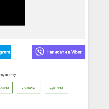
egram
Написати в Viber
нути сітку
овіча
Жіноча
Дитяча