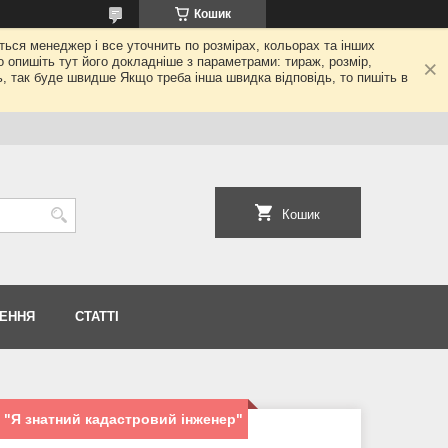
Кошик
еться менеджер і все уточнить по розмірах, кольорах та інших
то опишіть тут його докладніше з параметрами: тираж, розмір,
ь, так буде швидше Якщо треба інша швидка відповідь, то пишіть в
Кошик
НЕННЯ
СТАТТІ
м "Я знатний кадастровий інженер"