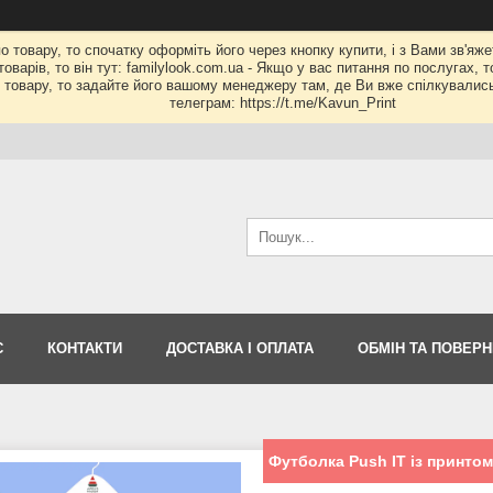
по товару, то спочатку оформіть його через кнопку купити, і з Вами зв'яж
оварів, то він тут: familylook.com.ua - Якщо у вас питання по послугах, 
му товару, то задайте його вашому менеджеру там, де Ви вже спілкувалис
телеграм: https://t.me/Kavun_Print
С
КОНТАКТИ
ДОСТАВКА І ОПЛАТА
ОБМІН ТА ПОВЕР
Футболка Push IT із принто