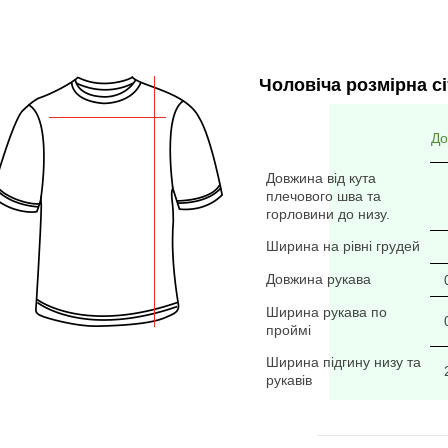
Чоловіча розмірна сі
До
Довжина від кута
плечового шва та
горловини до низу.
Ширина на рівні грудей
Довжина рукава
Ширина рукава по
проймі
Ширина підгину низу та
рукавів