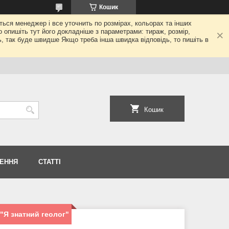
Кошик
еться менеджер і все уточнить по розмірах, кольорах та інших
то опишіть тут його докладніше з параметрами: тираж, розмір,
ь, так буде швидше Якщо треба інша швидка відповідь, то пишіть в
Кошик
НЕННЯ
СТАТТІ
"Я знатний геолог"