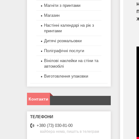
н
Магніти з принтами
п
Магазин
ж
Настінні календарі на рік з
принтами
Дитячі розмальовки
Поліграфічні послуги
Вінілові наклейки на стіни та
автомобілі
Виготовлення упаковки
Контакти
+380 (73) 030-81-00
вайбера нема, пишіть в телеграм