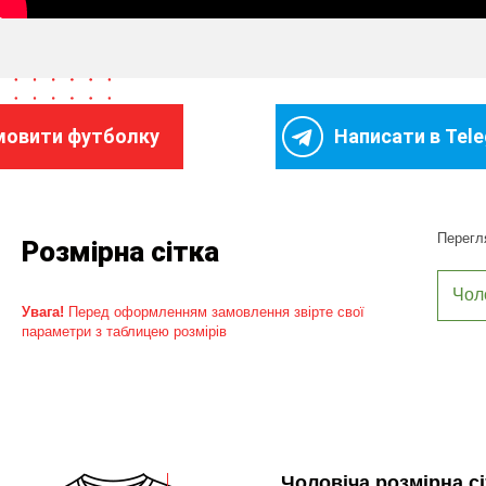
мовити футболку
Написати в Tel
Перегля
Розмірна сітка
Чол
Увага!
Перед оформленням замовлення звірте свої
параметри з таблицею розмірів
Чоловіча розмірна сі