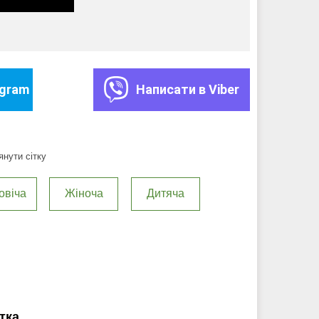
egram
Написати в Viber
нути сітку
овіча
Жіноча
Дитяча
тка