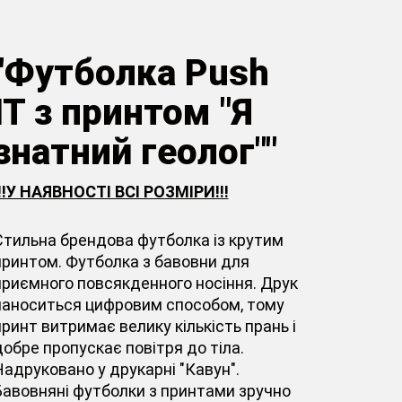
"Футболка Push
IT з принтом "Я
знатний геолог""
!!!У НАЯВНОСТІ ВСІ РОЗМІРИ!!!
Стильна брендова футболка із крутим
принтом. Футболка з бавовни для
приємного повсякденного носіння. Друк
наноситься цифровим способом, тому
принт витримає велику кількість прань і
добре пропускає повітря до тіла.
Надруковано у друкарні "Кавун".
Бавовняні футболки з принтами зручно