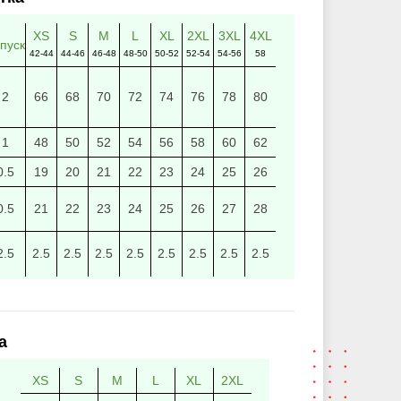
XS
S
M
L
XL
2XL
3XL
4XL
пуск
42-44
44-46
46-48
48-50
50-52
52-54
54-56
58
2
66
68
70
72
74
76
78
80
1
48
50
52
54
56
58
60
62
0.5
19
20
21
22
23
24
25
26
0.5
21
22
23
24
25
26
27
28
2.5
2.5
2.5
2.5
2.5
2.5
2.5
2.5
2.5
а
XS
S
M
L
XL
2XL