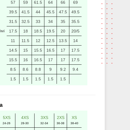
57
59
61.5
64
66
69
39.5
41.5
44
45.5
47.5
49.5
31.5
32.5
33
34
35
35.5
ймі
17.5
18
18.5
19.5
20
20/5
11
11.5
12
12.5
13.5
14
14.5
15
15.5
16.5
17
17.5
15.5
16
16.5
17
17
17.5
8.5
8.6
8.8
9
9.2
9.4
1.5
1.5
1.5
1.5
1.5
а
5XS
4XS
3XS
2XS
XS
24-26
28-30
32-34
36-38
38-40