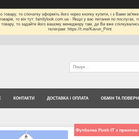
по товару, то спочатку оформіть його через кнопку купити, і з Вами зв'яж
оварів, то він тут: familylook.com.ua - Якщо у вас питання по послугах, 
му товару, то задайте його вашому менеджеру там, де Ви вже спілкувалис
телеграм: https://t.me/Kavun_Print
С
КОНТАКТИ
ДОСТАВКА І ОПЛАТА
ОБМІН ТА ПОВЕР
Футболка Push IT з принтом 