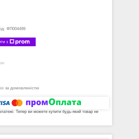
од:
ФП004499
ти з
рам
нів
за домовленістю
 платежі. Тепер ви можете купити будь-який товар не