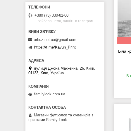
+380 (73) 030-81-00
вайбера нема, пишіть в телеграм
arbuz.net.ua@gmail.com
https://t.me/Kavun_Print
Біла к
вулиця Джона Маккейна, 26, Київ,
01133, Київ, Україна
В 
familylook.com.ua
Магазин футболок та сувенирів з
принтами Family Look