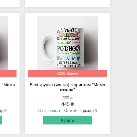
–20%
ом "Мама
Біла кружка (чашка) з принтом "Мама
казала"
555 ₴
445 ₴
дріб
В наявності
Оптом і в роздріб
Купити