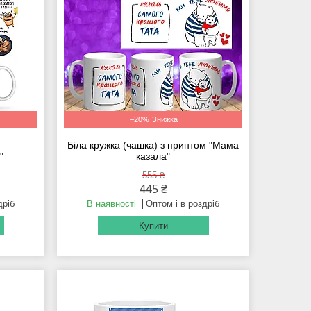
–20%
Біла кружка (чашка) з принтом "Мама
"
казала"
555 ₴
445 ₴
дріб
В наявності
Оптом і в роздріб
Купити