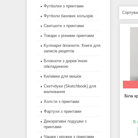
Футболки з принтами
Футболи базових кольорів
Свитшоти з принтами
Товари з різними принтами
Кулінарні блокноти. Книги для
записів рецептів
Блокноти з дерев`яною
обкладинкою
Килимки для мишок
Скетчбуки (Sketchbook) для
малювання
Біла к
Холсти з принтами
Фартухи з принтами
Декоративні подушки з
В 
принтами
Чашки і кружки з принтами