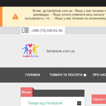
Вітаю, це familylook.com.ua - Якщо у вас питання 
різновидах. - Якщо хочете побачити весь каталог т
кольоровість і тп... - Якщо у вас питання по оплачено
+380 (73) 030-81-00
familylook.com.ua
ГОЛОВНА
ТОВАРИ ТА ПОСЛУГИ
ПРО НА
Чашки і
Товари від Familylook