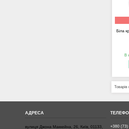
Біла к
В 
+380 (73)
вулиця Джона Маккейна, 26, Київ, 01133,