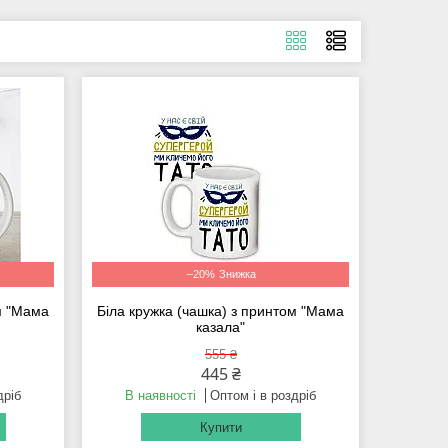
–20%
ом "Мама
Біла кружка (чашка) з принтом "Мама
казала"
555 ₴
445 ₴
дріб
В наявності
Оптом і в роздріб
Купити