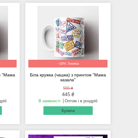
–20%
ом "Мама
Біла кружка (чашка) з принтом "Мама
казала"
555 ₴
445 ₴
дріб
В наявності
Оптом і в роздріб
Купити