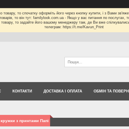
по товару, то спочатку оформіть його через кнопку купити, і з Вами зв'яж
оварів, то він тут: familylook.com.ua - Якщо у вас питання по послугах, 
му товару, то задайте його вашому менеджеру там, де Ви вже спілкувалис
телеграм: https://t.me/Kavun_Print
С
КОНТАКТИ
ДОСТАВКА І ОПЛАТА
ОБМІН ТА ПОВЕР
 кружки з принтами Папі