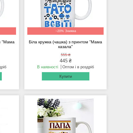
–20%
ом "Мама
Біла кружка (чашка) з принтом "Мама
казала"
555 ₴
445 ₴
дріб
В наявності
Оптом і в роздріб
Купити