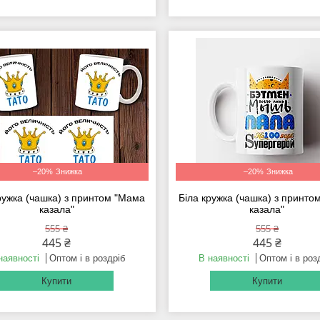
–20%
–20%
ружка (чашка) з принтом "Мама
Біла кружка (чашка) з принт
казала"
казала"
555 ₴
555 ₴
445 ₴
445 ₴
наявності
Оптом і в роздріб
В наявності
Оптом і в роз
Купити
Купити