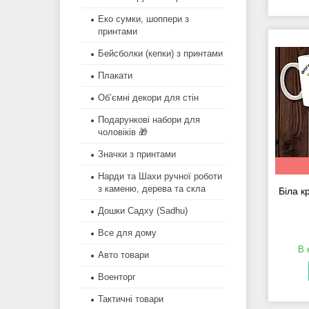
Еко сумки, шоппери з
принтами
Бейсболки (кепки) з принтами
Плакати
Об’ємні декори для стін
Подарункові набори для
чоловіків 🎁
Значки з принтами
Нарди та Шахи ручної роботи
з каменю, дерева та скла
Біла к
Дошки Садху (Sadhu)
Все для дому
В 
Авто товари
Военторг
Тактичні товари