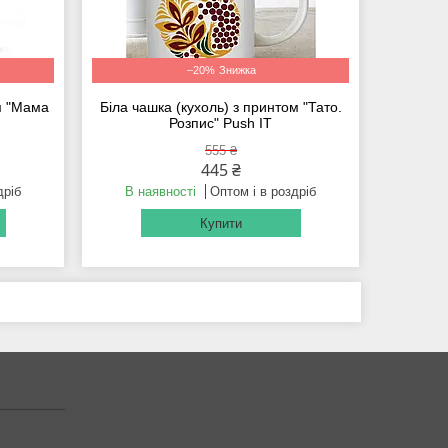
–20%
ом "Мама
Біла чашка (кухоль) з принтом "Тато.
Розпис" Push IT
555 ₴
445 ₴
дріб
В наявності
Оптом і в роздріб
Купити