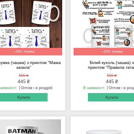
–20%
–20%
ружка (чашка) з принтом "Мама
Білий кухоль (чашка) з
казала"
принтом "Правила тата
555 ₴
555 ₴
445 ₴
445 ₴
наявності
Оптом і в роздріб
В наявності
Оптом і в роз
Купити
Купити