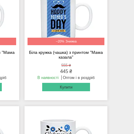
–20%
ом "Мама
Біла кружка (чашка) з принтом "Мама
казала"
555 ₴
445 ₴
дріб
В наявності
Оптом і в роздріб
Купити