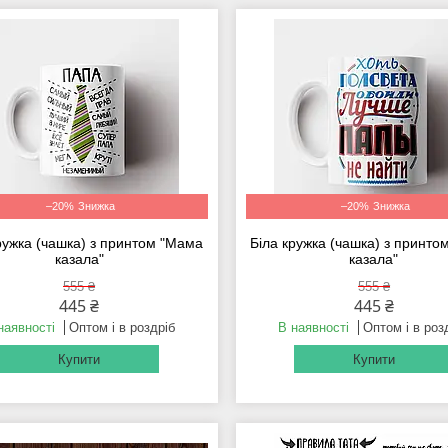
–20%
–20%
ружка (чашка) з принтом "Мама
Біла кружка (чашка) з принт
казала"
казала"
555 ₴
555 ₴
445 ₴
445 ₴
наявності
Оптом і в роздріб
В наявності
Оптом і в роз
Купити
Купити