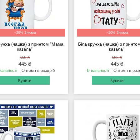
–20%
–20%
ружка (чашка) з принтом "Мама
Біла кружка (чашка) з принт
казала"
казала"
555 ₴
555 ₴
445 ₴
445 ₴
наявності
Оптом і в роздріб
В наявності
Оптом і в роз
Купити
Купити