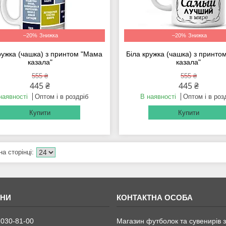
–20%
–20%
ружка (чашка) з принтом "Мама
Біла кружка (чашка) з принт
казала"
казала"
555 ₴
555 ₴
445 ₴
445 ₴
наявності
Оптом і в роздріб
В наявності
Оптом і в роз
Купити
Купити
 030-81-00
Магазин футболок та сувенирів з