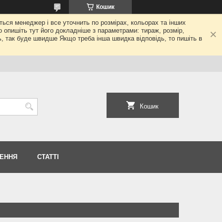
Кошик
еться менеджер і все уточнить по розмірах, кольорах та інших
то опишіть тут його докладніше з параметрами: тираж, розмір,
ь, так буде швидше Якщо треба інша швидка відповідь, то пишіть в
Кошик
НЕННЯ
СТАТТІ