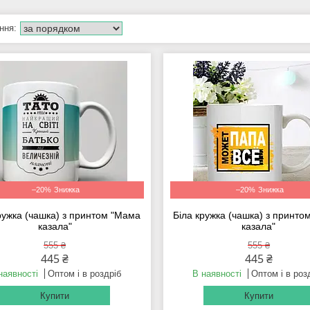
–20%
–20%
ружка (чашка) з принтом "Мама
Біла кружка (чашка) з принт
казала"
казала"
555 ₴
555 ₴
445 ₴
445 ₴
наявності
Оптом і в роздріб
В наявності
Оптом і в роз
Купити
Купити