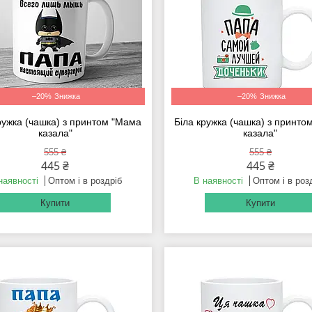
–20%
–20%
ружка (чашка) з принтом "Мама
Біла кружка (чашка) з принт
казала"
казала"
555 ₴
555 ₴
445 ₴
445 ₴
наявності
Оптом і в роздріб
В наявності
Оптом і в роз
Купити
Купити