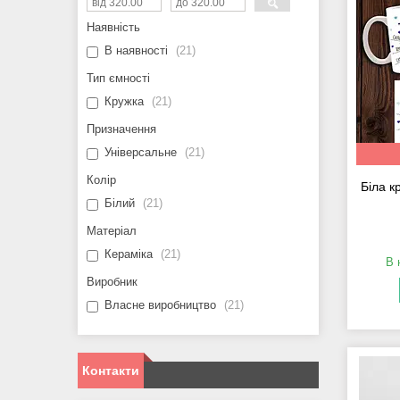
Наявність
В наявності
21
Тип ємності
Кружка
21
Призначення
Універсальне
21
Колір
Біла к
Білий
21
Матеріал
Кераміка
21
В 
Виробник
Власне виробництво
21
Контакти