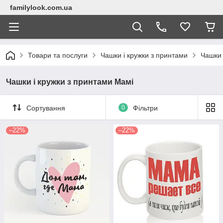
familylook.com.ua
Товари та послуги
Чашки і кружки з принтами
Чашки 
Чашки і кружки з принтами Мамі
Сортування
0
Фільтри
–22%
–22%