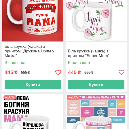
Біла кружка (чашка) з
принтом "Дружина і супер
Біла кружка (чашка) з
Мама"
принтом "Super Mom"
В наявності
В наявності
445
445
₴
₴
555 ₴
555 ₴
Купити
Купити
–20%
–20%