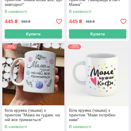
завгодно!"
Мама"
В наявності
В наявності
445
445
₴
₴
555 ₴
555 ₴
Купити
Купити
–20%
–20%
Біла кружка (чашка) з
Біла кружка (чашка) з
принтом "Мама як гудзик: на
принтом "Мамі потрібен
ній все тримається"
кави"
В наявності
В наявності