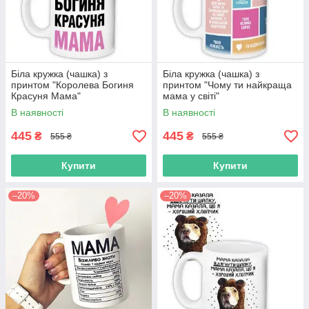
Біла кружка (чашка) з
Біла кружка (чашка) з
принтом "Королева Богиня
принтом "Чому ти найкраща
Красуня Мама"
мама у світі"
В наявності
В наявності
445
445
₴
₴
555 ₴
555 ₴
Купити
Купити
–20%
–20%