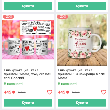
Купити
Купити
–20%
–20%
Біла кружка (чашка) з
Біла кружка (чашка) з
принтом "Мама, хочу сказати
принтом "Ти найкраща в світі
тобі Спасибі"
Мама"
В наявності
В наявності
445
445
₴
₴
555 ₴
555 ₴
Купити
Купити