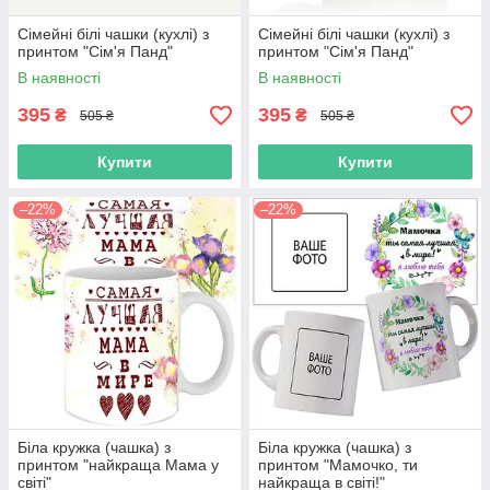
Сімейні білі чашки (кухлі) з
Сімейні білі чашки (кухлі) з
принтом "Сім'я Панд"
принтом "Сім'я Панд"
В наявності
В наявності
395
395
₴
₴
505 ₴
505 ₴
Купити
Купити
–22%
–22%
Біла кружка (чашка) з
Біла кружка (чашка) з
принтом "найкраща Мама у
принтом "Мамочко, ти
світі"
найкраща в світі!"