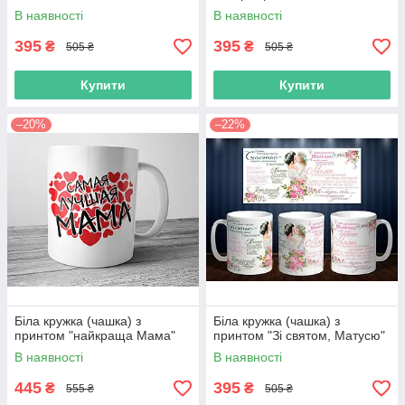
В наявності
В наявності
395
395
₴
₴
505 ₴
505 ₴
Купити
Купити
–20%
–22%
Біла кружка (чашка) з
Біла кружка (чашка) з
принтом "найкраща Мама"
принтом "Зі святом, Матусю"
В наявності
В наявності
445
395
₴
₴
555 ₴
505 ₴