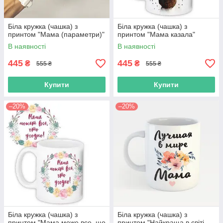
Біла кружка (чашка) з
Біла кружка (чашка) з
принтом "Мама (параметри)"
принтом "Мама казала"
В наявності
В наявності
445
445
₴
₴
555 ₴
555 ₴
Купити
Купити
–20%
–20%
Біла кружка (чашка) з
Біла кружка (чашка) з
принтом "Мама може все, що
принтом "Найкраща в світі