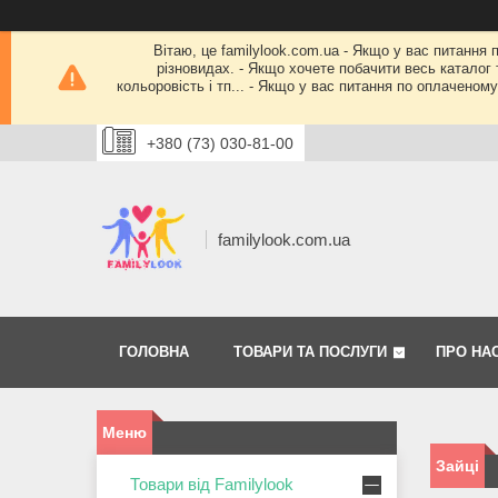
Вітаю, це familylook.com.ua - Якщо у вас питання 
різновидах. - Якщо хочете побачити весь каталог т
кольоровість і тп... - Якщо у вас питання по оплачено
+380 (73) 030-81-00
familylook.com.ua
ГОЛОВНА
ТОВАРИ ТА ПОСЛУГИ
ПРО НА
Зайці
Товари від Familylook