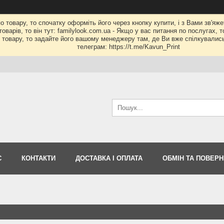
по товару, то спочатку оформіть його через кнопку купити, і з Вами зв'яж
оварів, то він тут: familylook.com.ua - Якщо у вас питання по послугах, 
му товару, то задайте його вашому менеджеру там, де Ви вже спілкувалис
телеграм: https://t.me/Kavun_Print
С
КОНТАКТИ
ДОСТАВКА І ОПЛАТА
ОБМІН ТА ПОВЕР