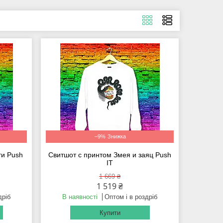
–9%
ти Push
Свитшот с принтом Змея и заяц Push
IT
1 669 ₴
1 519 ₴
дріб
В наявності
Оптом і в роздріб
Купити