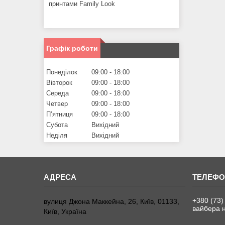
принтами Family Look
Графік роботи
Понеділок
09:00
18:00
Вівторок
09:00
18:00
Середа
09:00
18:00
Четвер
09:00
18:00
Пʼятниця
09:00
18:00
Субота
Вихідний
Неділя
Вихідний
+380 (73)
вулиця Джона Маккейна, 26, Київ, 01133,
вайбера н
Київ, Україна