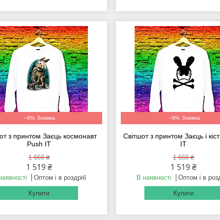
–9%
–9%
от з принтом Заєць космонавт
Світшот з принтом Заєць і кіс
Push IT
IT
1 669 ₴
1 669 ₴
1 519 ₴
1 519 ₴
наявності
Оптом і в роздріб
В наявності
Оптом і в роз
Купити
Купити