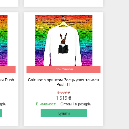
–9%
тки Push
Світшот з принтом Заєць джентльмен
Push IT
1 669 ₴
1 519 ₴
дріб
В наявності
Оптом і в роздріб
Купити