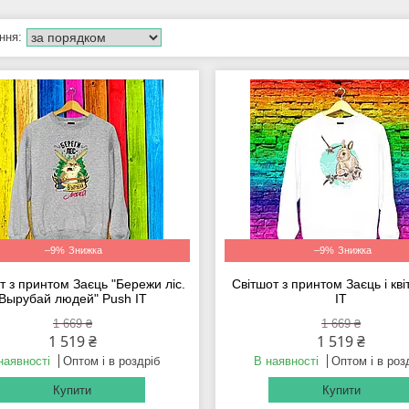
–9%
–9%
т з принтом Заєць "Бережи ліс.
Світшот з принтом Заєць і кві
Вырубай людей" Push IT
IT
1 669 ₴
1 669 ₴
1 519 ₴
1 519 ₴
наявності
Оптом і в роздріб
В наявності
Оптом і в роз
Купити
Купити