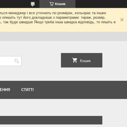
Кошик
еться менеджер і все уточнить по розмірах, кольорах та інших
то опишіть тут його докладніше з параметрами: тираж, розмір,
ь, так буде швидше Якщо треба інша швидка відповідь, то пишіть в
Кошик
НЕННЯ
СТАТТІ