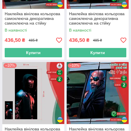
Наклейка вінілова кольорова
Наклейка вінілова кольорова
самоклеюча декоративна
самоклеюча декоративна
самоклеюча на стійку
самоклеюча на стійку
автомобіля «Матриця» з
автомобіля «Сталкер.
В наявності
В наявності
Оракалу
STALKER» з Оракалу
436,50
436,50
₴
₴
485 ₴
485 ₴
Купити
Купити
–10%
–10%
Наклейка вінілова кольорова
Наклейка вінілова кольорова