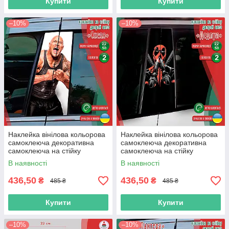
Купити
Купити
–10%
–10%
Наклейка вінілова кольорова
Наклейка вінілова кольорова
самоклеюча декоративна
самоклеюча декоративна
самоклеюча на стійку
самоклеюча на стійку
автомобіля «Скеля» з
автомобіля «Дедпул.
В наявності
В наявності
Оракалу
Deadpool» з Оракалу
436,50
436,50
₴
₴
485 ₴
485 ₴
Купити
Купити
–10%
–10%