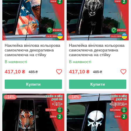
Наклейка вінілова кольорова
Наклейка вінілова кольорова
самоклеюча декоративна
самоклеюча декоративна
самоклеюча на стійку
самоклеюча на стійку
автомобіля «Орел» з
автомобіля «Пантера» з
В наявності
В наявності
Оракалу
Оракалу
417,10
417,10
₴
₴
485 ₴
485 ₴
Купити
Купити
–14%
–14%