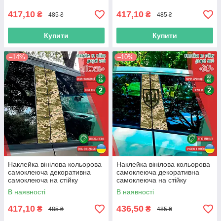
з Оракалу
з Оракалу
417,10
417,10
₴
₴
485 ₴
485 ₴
Купити
Купити
–14%
–10%
Наклейка вінілова кольорова
Наклейка вінілова кольорова
самоклеюча декоративна
самоклеюча декоративна
самоклеюча на стійку
самоклеюча на стійку
автомобіля «Піксель ЗСУ» з
автомобіля «ЗСУ Піксель» з
В наявності
В наявності
Оракалу
Оракалу
417,10
436,50
₴
₴
485 ₴
485 ₴