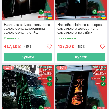
Наклейка вінілова кольорова
Наклейка вінілова кольорова
самоклеюча декоративна
самоклеюча декоративна
самоклеюча на стійку
самоклеюча на стійку
автомобіля «Тигр» з Оракалу
автомобіля «Каратель» з
В наявності
В наявності
Оракалу
417,10
417,10
₴
₴
485 ₴
485 ₴
Купити
Купити
–10%
–10%