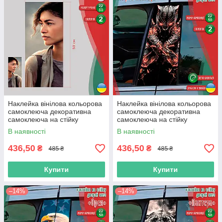
Наклейка вінілова кольорова
Наклейка вінілова кольорова
самоклеюча декоративна
самоклеюча декоративна
самоклеюча на стійку
самоклеюча на стійку
автомобіля «Зендея» з
автомобіля «Чорна Пантера»
В наявності
В наявності
Оракалу
з Оракалу
436,50
436,50
₴
₴
485 ₴
485 ₴
Купити
Купити
–14%
–14%