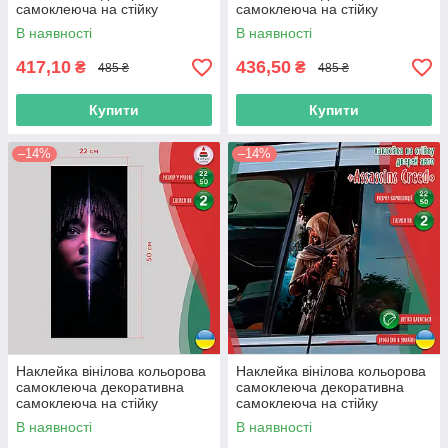
самоклеюча на стійку
самоклеюча на стійку
автомобіля «Бетмен» з
автомобіля «Прапор
В наявності
В наявності
Оракалу
України» з Оракалу
417,10
436,50
₴
₴
485 ₴
485 ₴
Купити
Купити
–14%
–14%
Наклейка вінілова кольорова
Наклейка вінілова кольорова
самоклеюча декоративна
самоклеюча декоративна
самоклеюча на стійку
самоклеюча на стійку
автомобіля «Амандла
автомобіля «assassins creed»
В наявності
В наявності
Стенберг» з Оракалу
з Оракалу