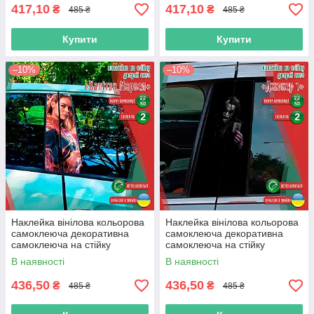
417,10
417,10
₴
₴
485 ₴
485 ₴
Купити
Купити
–10%
–10%
Наклейка вінілова кольорова
Наклейка вінілова кольорова
самоклеюча декоративна
самоклеюча декоративна
самоклеюча на стійку
самоклеюча на стійку
автомобіля «Капітан
автомобіля «Джокер. Joker» з
В наявності
В наявності
Марвел» з Оракалу
Оракалу
436,50
436,50
₴
₴
485 ₴
485 ₴