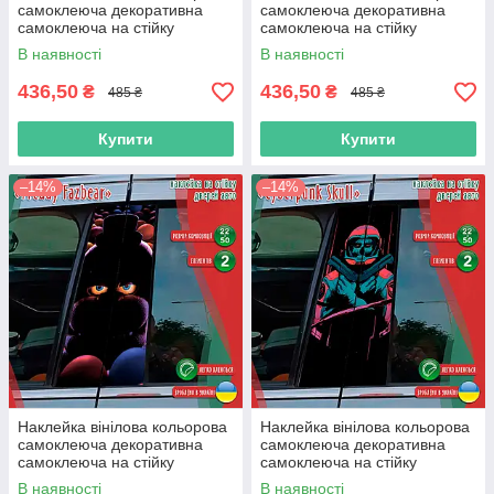
самоклеюча декоративна
самоклеюча декоративна
самоклеюча на стійку
самоклеюча на стійку
автомобіля «Людина Павук»
автомобіля «Нік Фьюрі» з
В наявності
В наявності
з Оракалу
Оракалу
436,50
436,50
₴
₴
485 ₴
485 ₴
Купити
Купити
–14%
–14%
Наклейка вінілова кольорова
Наклейка вінілова кольорова
самоклеюча декоративна
самоклеюча декоративна
самоклеюча на стійку
самоклеюча на стійку
автомобіля «Freddy fazbear»
автомобіля «Cyberpunk skull»
В наявності
В наявності