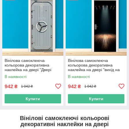
Вінілова самоклеюча
Вінілова самоклеюча
кольорова декоративна
кольорова декоративна
наклейка на двері "Двері
наклейка на двері "вихід на
корабля. Морські двері" з
сцену" з оракалу
В наявності
В наявності
оракалу
942
942
₴
₴
1 042 ₴
1 042 ₴
Купити
Купити
Вінілові самоклеючі кольорові
декоративні наклейки на двері