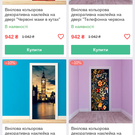
Вінілова кольорова
Вінілова кольорова
декоративна наклейка на
декоративна наклейка на
двері "Червоні маки в кутах"
двері "Телефонна червона
самоклейна з оракалу
будка Telephon" самоклейна
В наявності
В наявності
з оракалу
942
942
₴
₴
1 042 ₴
1 042 ₴
Купити
Купити
–10%
–10%
Вінілова кольорова
Вінілова кольорова
декоративна наклейка на
декоративна наклейка на