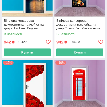
Вінілова кольорова
Вінілова кольорова
декоративна наклейка на
декоративна наклейка на
двері "Біг Бен. Вид на
двері "Квіти. Українські квіти.
Годинник у Лондоні"
Український малюнок"
В наявності
В наявності
самоклейна з оракалу
самоклейна з оракалу
942
942
₴
₴
1 042 ₴
1 042 ₴
Купити
Купити
–10%
–10%