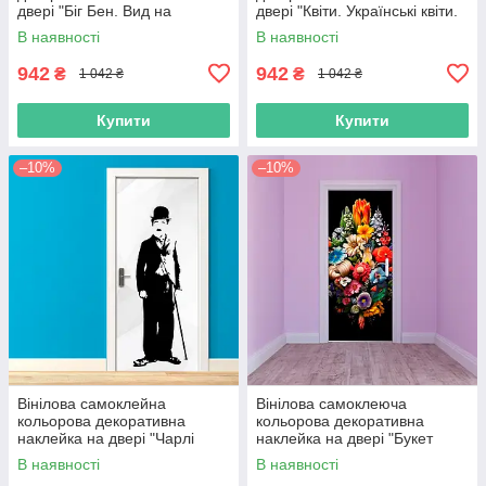
двері "Біг Бен. Вид на
двері "Квіти. Українські квіти.
Годинник у Лондоні"
Український малюнок"
В наявності
В наявності
самоклейна з оракалу
самоклейна з оракалу
942
942
₴
₴
1 042 ₴
1 042 ₴
Купити
Купити
–10%
–10%
Вінілова самоклейна
Вінілова самоклеюча
кольорова декоративна
кольорова декоративна
наклейка на двері "Чарлі
наклейка на двері "Букет
Чаплін із тростиною" з
квітів. Квіти" з оракалу
В наявності
В наявності
оракалу