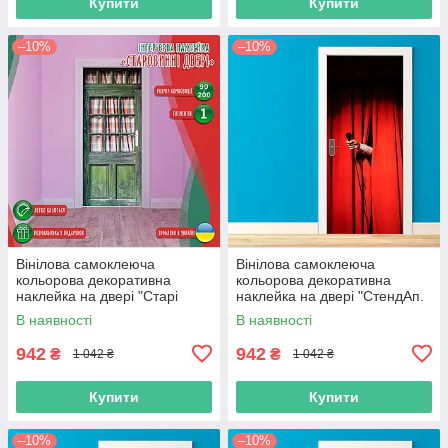
Купити
Купити
–10%
–10%
Вінілова самоклеюча
Вінілова самоклеюча
кольорова декоративна
кольорова декоративна
наклейка на двері "Старі
наклейка на двері "СтендАп.
зелені двері з фіранками" з
STAND UP" з оракалу
В наявності
В наявності
оракалу
942
942
₴
₴
1 042 ₴
1 042 ₴
Купити
Купити
–10%
–10%