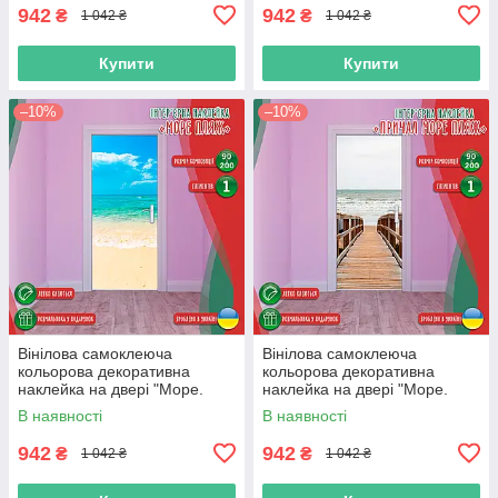
942
942
₴
₴
1 042 ₴
1 042 ₴
Купити
Купити
–10%
–10%
Вінілова самоклеюча
Вінілова самоклеюча
кольорова декоративна
кольорова декоративна
наклейка на двері "Море.
наклейка на двері "Море.
Пляж. Океан" з оракалу
Пляж. Причал" з оракалу
В наявності
В наявності
942
942
₴
₴
1 042 ₴
1 042 ₴