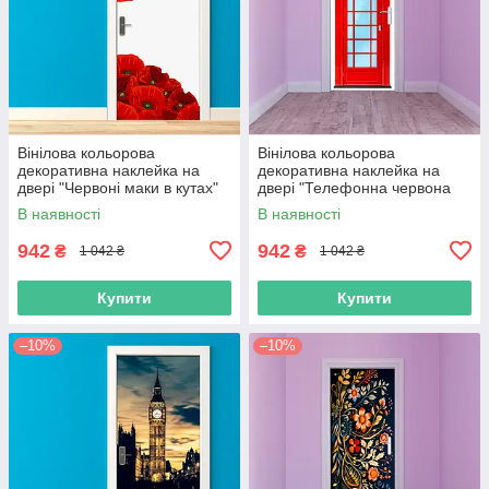
Вінілова кольорова
Вінілова кольорова
декоративна наклейка на
декоративна наклейка на
двері "Червоні маки в кутах"
двері "Телефонна червона
самоклейна з оракалу
будка Telephon" самоклейна
В наявності
В наявності
з оракалу
942
942
₴
₴
1 042 ₴
1 042 ₴
Купити
Купити
–10%
–10%