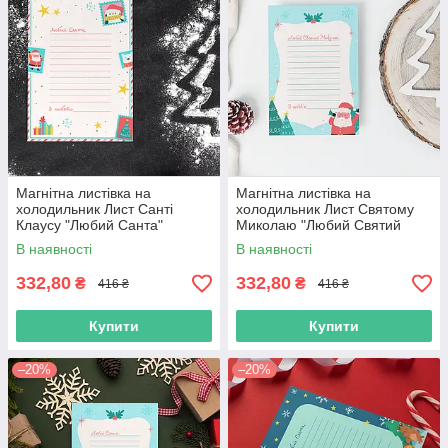
Магнітна листівка на
Магнітна листівка на
холодильник Лист Санті
холодильник Лист Святому
Клаусу "Любий Санта"
Миколаю "Любий Святий
Миколай"
В наявності
В наявності
332,80
332,80
₴
₴
416 ₴
416 ₴
Купити
Купити
–20%
–20%