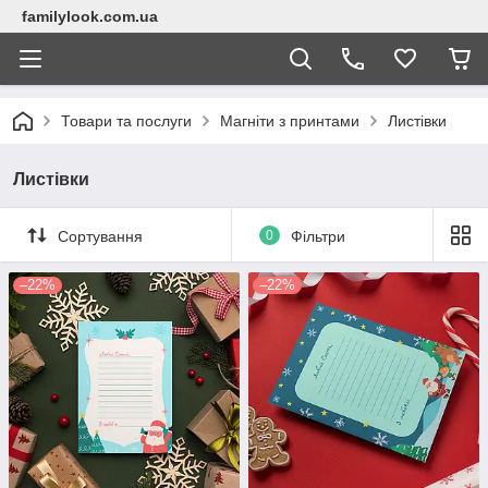
familylook.com.ua
Товари та послуги
Магніти з принтами
Листівки
Листівки
Сортування
0
Фільтри
–22%
–22%